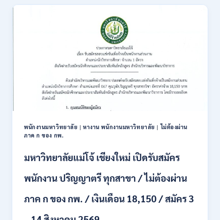
สมัคร
สอบ
แข่งขัน
เพื่อ
บรรจุ
ข้าราชการ
28
อัตรา
/
ปวส.
และ
ป.ตรี
หลาย
พนักงานมหาวิทยาลัย
|
หางาน พนักงานมหาวิทยาลัย
|
ไม่ต้องผ่าน
สาขา
ภาค ก ของ กพ.
/
สมัคร
มหาวิทยาลัยแม่โจ้ เชียงใหม่ เปิดรับสมัคร
ONLINE
24
พนักงาน ปริญญาตรี ทุกสาขา / ไม่ต้องผ่าน
ก.ค.
–
ภาค ก ของ กพ. / เงินเดือน 18,150 / สมัคร 3
19
ส.ค.
– 14 สิงหาคม 2569
2569