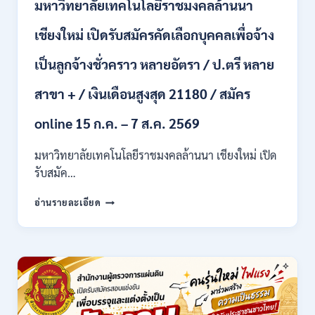
มหาวิทยาลัยเทคโนโลยีราชมงคลล้านนา
ปวท.
ปวส.
ป.ตรี
เชียงใหม่ เปิดรับสมัครคัดเลือกบุคคลเพื่อจ้าง
ทุก
สาขา
เป็นลูกจ้างชั่วคราว หลายอัตรา / ป.ตรี หลาย
/
เงิน
สาขา + / เงินเดือนสูงสุด 21180 / สมัคร
เดือน
21,780
online 15 ก.ค. – 7 ส.ค. 2569
/
ไม่
มหาวิทยาลัยเทคโนโลยีราชมงคลล้านนา เชียงใหม่ เปิด
ต้อง
รับสมัค…
ผ่าน
ภาต
มหาวิทยาลัย
ก
อ่านรายละเอียด
เทคโนโลยี
ของ
ราช
กพ.
มงคล
/
ล้าน
สมัคร
นา
17
เชียงใหม่
–
เปิด
21
รับ
สิงหาคม