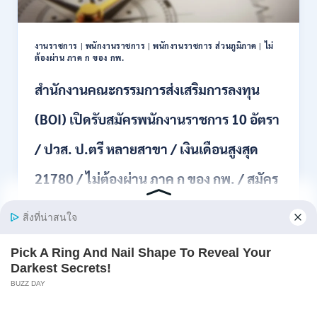
11
อัตรา
/
งานราชการ
|
พนักงานราชการ
|
พนักงานราชการ ส่วนภูมิภาค
|
ไม่
ป.ตรี
ต้องผ่าน ภาค ก ของ กพ.
ทุก
สาขา
สำนักงานคณะกรรมการส่งเสริมการลงทุน
และ
อื่นๆ
(BOI) เปิดรับสมัครพนักงานราชการ 10 อัตรา
ขึ้น
ไป
/ ปวส. ป.ตรี หลายสาขา / เงินเดือนสูงสุด
/
ไม่
21780 / ไม่ต้องผ่าน ภาค ก ของ กพ. / สมัคร
ต้อง
ผ่าน
ภาค
online 3 – 10 สิงหาคม 2569
ก
ของ
สำนักงานคณะกรรมการส่งเสริมการลงทุน (BOI) เปิดรับ
กพ.
สมัครพน…
/
เงิน
สำนักงาน
อ่านรายละเอียด
เดือน
คณะ
18,930
กรรมการ