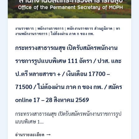
ปริญญา
ตรี
หลาย
สาขา
งานราชการ
|
พนักงานราชการ
|
พนักงานราชการ ส่วนภูมิภาค
|
หา
ขึ้น
งานพนักงานราชการ
|
ไม่ต้องผ่าน ภาค ก ของ กพ.
ไป
/
กระทรวงสาธารณสุข เปิดรับสมัครพนักงาน
ยินดี
รับ
ราชการรูปแบบพิเศษ 111 อัตรา / ปวส. และ
นักศึกษา
จบ
ป.ตรี หลายสาขา + / เงินเดือน 17700 –
ใหม่
/
71500 / ไม่ต้องผ่าน ภาค ก ของ กพ. / สมัคร
สมัคร
ถึง
8
online 17 – 28 สิงหาคม 2569
สิงหาคม
2569
กระทรวงสาธารณสุข เปิดรับสมัครพนักงานราชการรูป
แบบพิเศษ 1…
กระทรวง
อ่านรายละเอียด