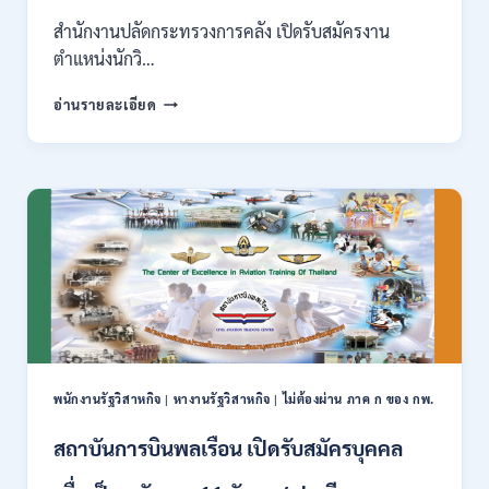
สาขา
อื่นๆ
สำนักงานปลัดกระทรวงการคลัง เปิดรับสมัครงาน
/
ตำแหน่งนักวิ…
ไม่
ต้อง
กระทรวง
อ่านรายละเอียด
ผ่าน
การ
ภาค
คลัง
ก
เปิด
สามารถ
รับ
สมัคร
สมัคร
ได้
งาน
/
ป.ตรี
เงิน
หลาย
เดือน
สาขา
สูงสุด
/
23,600
ไม่
/
ต้อง
สมัคร
ผ่าน
ONLINE
พนักงานรัฐวิสาหกิจ
|
หางานรัฐวิสาหกิจ
|
ไม่ต้องผ่าน ภาค ก ของ กพ.
ภาค
–
ก.
13
สถาบันการบินพลเรือน เปิดรับสมัครบุคคล
/
ส.ค.
เงิน
2569