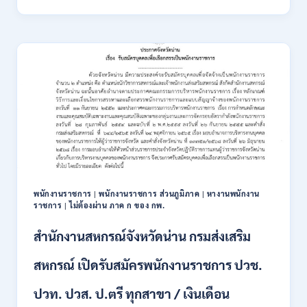
สาธารณสุข
เปิด
รับ
สมัคร
พนักงาน
ราชการ
รูป
แบบ
พิเศษ
111
อัตรา
/
ปวส.
และ
ป.ตรี
พนักงานราชการ
|
พนักงานราชการ ส่วนภูมิภาค
|
หางานพนักงาน
หลาย
ราชการ
|
ไม่ต้องผ่าน ภาค ก ของ กพ.
สาขา
+
สำนักงานสหกรณ์จังหวัดน่าน กรมส่งเสริม
/
เงิน
สหกรณ์ เปิดรับสมัครพนักงานราชการ ปวช.
เดือน
17700
ปวท. ปวส. ป.ตรี ทุกสาขา / เงินเดือน
–