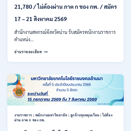
71500
21,780 / ไม่ต้องผ่าน ภาต ก ของ กพ. / สมัคร
/
ไม่
17 – 21 สิงหาคม 2569
ต้อง
ผ่าน
สำนักงานสหกรณ์จังหวัดน่าน รับสมัครพนักงานราชการ
ภาค
ก
ตำแหน่ง…
ของ
สำนักงาน
กพ.
อ่านรายละเอียด
สหกรณ์
/
จังหวัด
สมัคร
น่าน
ONLINE
กรม
17
ส่ง
–
เสริม
28
สหกรณ์
สิงหาคม
เปิด
2569
รับ
สมัคร
พนักงาน
งานราชการ
|
พนักงานมหาวิทยาลัย
|
ลูกจ้างทุนหมุนเวียน
|
ไม่ต้อง
ผ่าน ภาค ก ของ กพ.
ราชการ
ปวช.