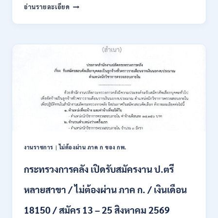
สมัคร
สำนักงาน
อ่านรายละเอียด
ONLINE
ผู้
15
ตรวจ
ก.ค.
การ
–
แผ่น
7
ดิน
ส.ค.
เปิด
2569
รับ
สมัคร
สอบ
แข่งขัน
เพื่อ
บรรจุ
เป็น
พนักงาน
งานราชการ
|
ไม่ต้องผ่าน ภาค ก ของ กพ.
44
อัตรา
กระทรวงการคลัง เปิดรับสมัครงาน ป.ตรี
/
ปวส.
หลายสาขา / ไม่ต้องผ่าน ภาค ก. / เงินเดือน
และ
ป.ตรี
18150 / สมัคร 13 – 25 สิงหาคม 2569
ทุก