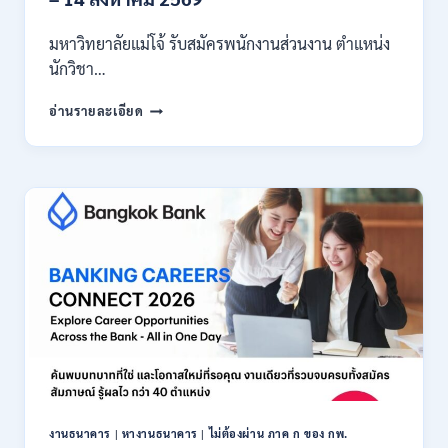
มหาวิทยาลัยแม่โจ้ รับสมัครพนักงานส่วนงาน ตำแหน่ง
นักวิชา…
มหาวิทยาลัย
อ่านรายละเอียด
แม่
โจ้
เชียงใหม่
เปิด
รับ
สมัคร
พนักงาน
ปริญญา
ตรี
ทุก
สาขา
/
ไม่
ต้อง
ผ่าน
ภาค
งานธนาคาร
|
หางานธนาคาร
|
ไม่ต้องผ่าน ภาค ก ของ กพ.
ก