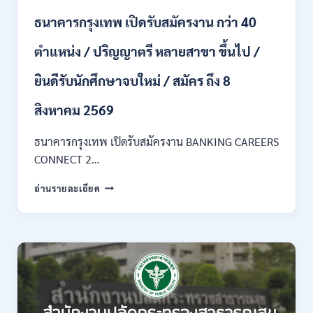
ของ
ธนาคารกรุงเทพ เปิดรับสมัครงาน กว่า 40
กพ.
/
ตำแหน่ง / ปริญญาตรี หลายสาขา ขึ้นไป /
เงิน
เดือน
ยินดีรับนักศึกษาจบใหม่ / สมัคร ถึง 8
18,150
/
สิงหาคม 2569
สมัคร
3
–
ธนาคารกรุงเทพ เปิดรับสมัครงาน BANKING CAREERS
14
CONNECT 2…
สิงหาคม
2569
ธนาคาร
อ่านรายละเอียด
กรุงเทพ
เปิด
รับ
สมัคร
งาน
กว่า
40
ตำแหน่ง
/