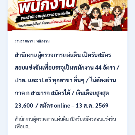
สมัคร
2569
คัด
เลือก
บุคคล
เพื่อ
จ้าง
เป็น
งานราชการ
|
พนักงาน
ลูกจ้าง
ชั่วคราว
สำนักงานผู้ตรวจการแผ่นดิน เปิดรับสมัคร
หลาย
อัตรา
สอบแข่งขันเพื่อบรรจุเป็นพนักงาน 44 อัตรา /
/
ป.ตรี
ปวส. และ ป.ตรี ทุกสาขา อื่นๆ / ไม่ต้องผ่าน
หลาย
สาขา
ภาค ก สามารถ สมัครได้ / เงินเดือนสูงสุด
+
/
23,600 / สมัคร online – 13 ส.ค. 2569
เงิน
เดือน
สำนักงานผู้ตรวจการแผ่นดิน เปิดรับสมัครสอบแข่งขัน
สูงสุด
21180
เพื่อบร…
/