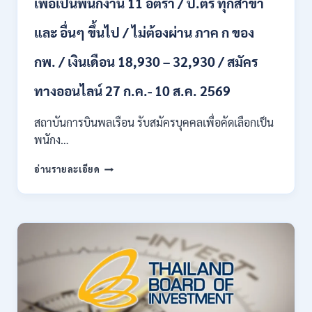
เพื่อเป็นพนักงาน 11 อัตรา / ป.ตรี ทุกสาขา
เดือน
18150
/
และ อื่นๆ ขึ้นไป / ไม่ต้องผ่าน ภาค ก ของ
สมัคร
13
กพ. / เงินเดือน 18,930 – 32,930 / สมัคร
–
25
ทางออนไลน์ 27 ก.ค.- 10 ส.ค. 2569
สิงหาคม
2569
สถาบันการบินพลเรือน รับสมัครบุคคลเพื่อคัดเลือกเป็น
พนักง…
สถาบัน
อ่านรายละเอียด
การ
บิน
พลเรือน
เปิด
รับ
สมัคร
บุคคล
เพื่อ
เป็น
พนักงาน