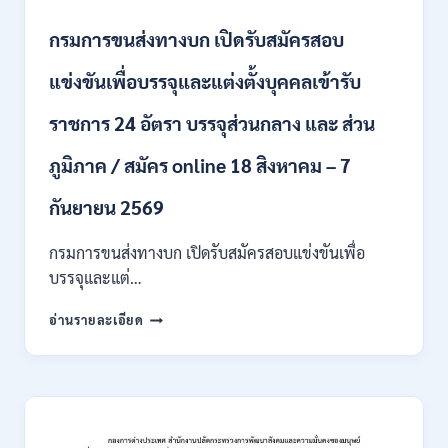
ทุนฯ
หลาย
กรมการขนส่งทางบก เปิดรับสมัครสอบ
อัตรา
/
แข่งขันเพื่อบรรจุและแต่งตั้งบุคคลเข้ารับ
ปวส.
และ
ราชการ 24 อัตรา บรรจุส่วนกลาง และ ส่วน
ป.ตรี
หลาย
ภูมิภาค / สมัคร online 18 สิงหาคม – 7
สาขา
/
เงิน
กันยายน 2569
เดือน
18000
กรมการขนส่งทางบก เปิดรับสมัครสอบแข่งขันเพื่อ
/
บรรจุและแต่…
ไม่
ต้อง
กรม
อ่านรายละเอียด
ผ่าน
การ
ภาค
ขนส่ง
ก
ทาง
ของ
บก
กพ.
เปิด
/
รับ
สมัคร