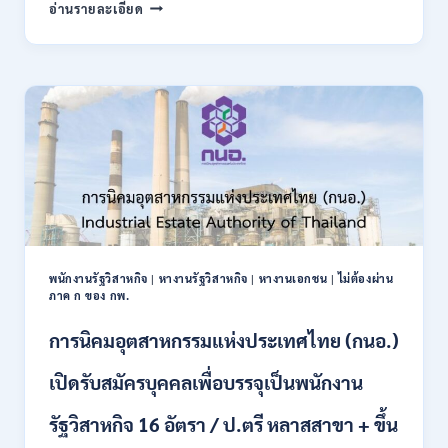
กรม
อ่านรายละเอียด
บัญชี
กลาง
เปิด
รับ
สมัคร
บุคคล
เพื่อ
เป็น
พนักงาน
ราชการ
22
อัตรา
/
พนักงานรัฐวิสาหกิจ
|
หางานรัฐวิสาหกิจ
|
หางานเอกชน
|
ไม่ต้องผ่าน
ปวส.
ภาค ก ของ กพ.
และ
ป.ตรี
การนิคมอุตสาหกรรมแห่งประเทศไทย (กนอ.)
หลาย
สาขา
เปิดรับสมัครบุคคลเพื่อบรรจุเป็นพนักงาน
/
เงิน
รัฐวิสาหกิจ 16 อัตรา / ป.ตรี หลาสสาขา + ขึ้น
เดือน
21780