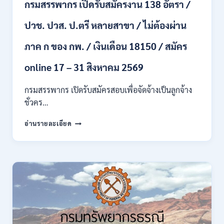
กรมสรรพากร เปิดรับสมัครงาน 138 อัตรา /
และ
หญิง
ปวช. ปวส. ป.ตรี หลายสาขา / ไม่ต้องผ่าน
/
ไม่
ต้อง
ภาค ก ของ กพ. / เงินเดือน 18150 / สมัคร
ผ่าน
ภาค
online 17 – 31 สิงหาคม 2569
ก
ของ
กรมสรรพากร เปิดรับสมัครสอบเพื่อจัดจ้างเป็นลูกจ้าง
กพ.
ชั่วคร…
/
สมัคร
กรม
อ่านรายละเอียด
10
สรรพากร
–
เปิด
17
รับ
สิงหาคม
สมัคร
2569
งาน
138
อัตรา
/
ปวช.
ปวส.