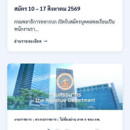
ก
ของ
สมัคร 10 – 17 สิงหาคม 2569
กพ.
/
กรมพลาธิการทหารบก เปิดรับสมัครบุคคลพลเรือนเป็น
สมัคร
พนักงานรา…
ทาง
EMAIL
กรม
อ่านรายละเอียด
บัดนี้
พลาธิการ
–
ทหาร
21
บก
สิงหาคม
เปิด
2569
รับ
สมัคร
บุคคล
พลเรือน
เป็น
พนักงาน
ราชการ
66
อัตรา
งานราชการ
|
หางานราชการ
|
ไม่ต้องผ่าน ภาค ก ของ กพ.
/
ชาย