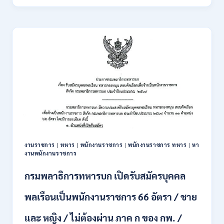
พัฒนา
18
สังคม
สิงหาคม
และ
–
ความ
7
มั่นคง
กันยายน
ของ
2569
มนุษย์
เปิด
รับ
สมัคร
บุคคล
เพื่อ
ปฏิบัติ
งาน
งานราชการ
|
ทหาร
|
พนักงานราชการ
|
พนักงานราชการ ทหาร
|
หา
ป.ตรี
งานพนักงานราชการ
ทุก
สาขา
กรมพลาธิการทหารบก เปิดรับสมัครบุคคล
/
ไม่
พลเรือนเป็นพนักงานราชการ 66 อัตรา / ชาย
ต้อง
ผ่าน
และ หญิง / ไม่ต้องผ่าน ภาค ก ของ กพ. /
ภาค