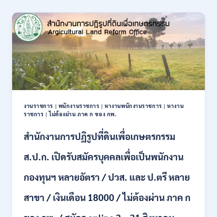
สมัคร
สอบ
เป็น
ข้าราชการ
56
อัตรา
หลาย
ตำแหน่ง
/
ปวช.
ปวส.
งานราชการ
|
พนักงานราชการ
|
หางานพนักงานราชการ
|
หางาน
ป.ตรี
ราชการ
|
ไม่ต้องผ่าน ภาค ก ของ กพ.
หลาย
สาขา
สำนักงานการปฏิรูปที่ดินเพื่อเกษตรกรรม
/
ไม่
ส.ป.ก. เปิดรับสมัครบุคคลเพื่อเป็นพนักงาน
ต้อง
ผ่าน
กองทุนฯ หลายอัตรา / ปวส. และ ป.ตรี หลาย
ภาค
ก
สาขา / เงินเดือน 18000 / ไม่ต้องผ่าน ภาค ก
ของ
กพ.
/