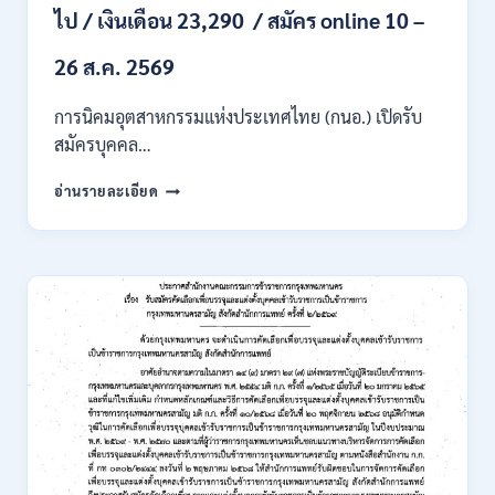
ไป / เงินเดือน 23,290 / สมัคร online 10 –
/
ไม่
ต้อง
26 ส.ค. 2569
ผ่าน
ภาค
การนิคมอุตสาหกรรมแห่งประเทศไทย (กนอ.) เปิดรับ
ก
สมัครบุคคล…
ของ
กพ.
การ
อ่านรายละเอียด
/
นิคม
สมัคร
อุตสาหกรรม
ONLINE
แห่ง
24
ประเทศไทย
ส.ค.
(กนอ.)
–
เปิด
6
รับ
ก.ย.
สมัคร
2569
บุคคล
เพื่อ
บรรจุ
เป็น
พนักงาน
รัฐวิสาหกิจ