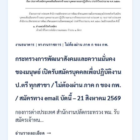
สมัคร
ONLINE
สอบ
3
แข่งขัน
–
เพื่อ
31
บรรจุ
สิงหาคม
และ
2569
แต่ง
งานธนาคาร
|
หางานราชการ
|
ไม่ต้องผ่าน ภาค ก ของ กพ.
ตั้ง
บุคคล
กระทรวงการพัฒนาสังคมและความมั่นคง
เข้า
รับ
ของมนุษย์ เปิดรับสมัครบุคคลเพื่อปฏิบัติงาน
ราชการ
24
อัตรา
ป.ตรี ทุกสาขา / ไม่ต้องผ่าน ภาค ก ของ กพ.
บรรจุ
ส่วน
/ สมัครทาง email บัดนี้ – 21 สิงหาคม 2569
กลาง
และ
กองการต่างประเทศ สำนักงานปลัดกระทรวง พม. รับ
ส่วน
สมัครเจ้าหน…
ภูมิภาค
/
กระทรวง
อ่านรายละเอียด
สมัคร
การ
ONLINE