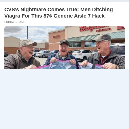
มหาวิทยาลัยแม่โจ้ รับสมัครพนักงานส่วนงาน ตำแหน่ง
นักวิชา…
มหาวิทยาลัย
อ่านรายละเอียด
แม่
โจ้
เชียงใหม่
เปิด
Page
Next
1
2
3
…
5
รับ
สมัคร
navigation
Page
พนักงาน
ปริญญา
ตรี
ทุก
สาขา
/
ไม่
ต้อง
ผ่าน
ภาค
ก
ของ