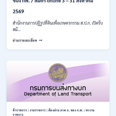
ของ กพ. / สมัคร online 3 – 31 สิงหาคม
เงิน
เดือน
2569
11380
–
สำนักงานการปฏิรูปที่ดินเพื่อเกษตรกรรม ส.ป.ก. เปิดรับ
28780
สมั…
/
สมัคร
สำนักงาน
อ่านรายละเอียด
10
การ
–
ปฏิรูป
21
ที่ดิน
สิงหาคม
เพื่อ
2569
เกษตรกรรม
ส.ป.ก.
เปิด
รับ
สมัคร
บุคคล
เพื่อ
เป็น
พนักงาน
ข้าราชการ
|
งานราชการ
|
ต้องผ่าน ภาค ก. ของ ก.พ.
|
หางาน
กอง
ราชการ