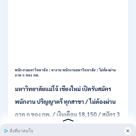
2569
แข่งขัน
เพื่อ
บรรจุ
ข้าราชการ
28
อัตรา
/
ปวส.
และ
ป.ตรี
หลาย
พนักงานมหาวิทยาลัย
|
หางาน พนักงานมหาวิทยาลัย
|
ไม่ต้องผ่าน
สาขา
ภาค ก ของ กพ.
/
สมัคร
มหาวิทยาลัยแม่โจ้ เชียงใหม่ เปิดรับสมัคร
ONLINE
24
พนักงาน ปริญญาตรี ทุกสาขา / ไม่ต้องผ่าน
ก.ค.
–
ภาค ก ของ กพ. / เงินเดือน 18,150 / สมัคร 3
19
ส.ค.
– 14 สิงหาคม 2569
2569