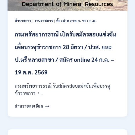
ป.ตรี
หลาย
สาขา
ข้าราชการ
|
งานราชการ
|
ต้องผ่าน ภาค ก. ของ ก.พ.
/
ไม่
กรมทรัพยากรธรณี เปิดรับสมัครสอบแข่งขัน
ต้อง
ผ่าน
เพื่อบรรจุข้าราชการ 28 อัตรา / ปวส. และ
ภาค
ก
ของ
ป.ตรี หลายสาขา / สมัคร online 24 ก.ค. –
กพ.
/
19 ส.ค. 2569
เงิน
เดือน
กรมทรัพยากรธรณี รับสมัครสอบแข่งขันเพื่อบรรจุ
18150
ข้าราชการ 7…
/
สมัคร
กรม
อ่านรายละเอียด
ONLINE
ทรัพยากรธรณี
17
เปิด
–
รับ
31
สมัคร
สิงหาคม
สอบ