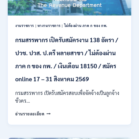
พนักงาน
ราชการ
66
อัตรา
งานราชการ
|
หางานราชการ
|
ไม่ต้องผ่าน ภาค ก ของ กพ.
/
ชาย
กรมสรรพากร เปิดรับสมัครงาน 138 อัตรา /
และ
หญิง
ปวช. ปวส. ป.ตรี หลายสาขา / ไม่ต้องผ่าน
/
ไม่
ต้อง
ภาค ก ของ กพ. / เงินเดือน 18150 / สมัคร
ผ่าน
ภาค
online 17 – 31 สิงหาคม 2569
ก
ของ
กรมสรรพากร เปิดรับสมัครสอบเพื่อจัดจ้างเป็นลูกจ้าง
กพ.
ชั่วคร…
/
สมัคร
กรม
อ่านรายละเอียด
10
สรรพากร
–
เปิด
17
รับ
สิงหาคม
สมัคร
2569