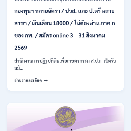
ผ่าน
กองทุนฯ หลายอัตรา / ปวส. และ ป.ตรี หลาย
ภาค
ก
สาขา / เงินเดือน 18000 / ไม่ต้องผ่าน ภาค ก
ของ
กพ.
/
ของ กพ. / สมัคร online 3 – 31 สิงหาคม
เงิน
เดือน
2569
11380
–
สำนักงานการปฏิรูปที่ดินเพื่อเกษตรกรรม ส.ป.ก. เปิดรับ
28780
สมั…
/
สมัคร
สำนักงาน
อ่านรายละเอียด
10
การ
–
ปฏิรูป
21
ที่ดิน
สิงหาคม
เพื่อ
2569
เกษตรกรรม
ส.ป.ก.
เปิด
รับ