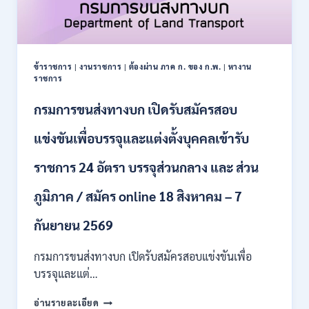
สมัคร
บุคคล
เพื่อ
เป็น
พนักงาน
ข้าราชการ
|
งานราชการ
|
ต้องผ่าน ภาค ก. ของ ก.พ.
|
หางาน
กอง
ราชการ
ทุนฯ
หลาย
กรมการขนส่งทางบก เปิดรับสมัครสอบ
อัตรา
/
แข่งขันเพื่อบรรจุและแต่งตั้งบุคคลเข้ารับ
ปวส.
และ
ราชการ 24 อัตรา บรรจุส่วนกลาง และ ส่วน
ป.ตรี
หลาย
ภูมิภาค / สมัคร online 18 สิงหาคม – 7
สาขา
/
เงิน
กันยายน 2569
เดือน
18000
กรมการขนส่งทางบก เปิดรับสมัครสอบแข่งขันเพื่อ
/
บรรจุและแต่…
ไม่
ต้อง
กรม
อ่านรายละเอียด
ผ่าน