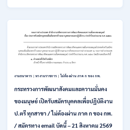
การ
ภาค
ขนส่ง
ก
ทาง
ของ
บก
กพ.
เปิด
/
รับ
สมัคร
สมัคร
ONLINE
สอบ
3
แข่งขัน
–
เพื่อ
31
บรรจุ
สิงหาคม
และ
2569
แต่ง
งานธนาคาร
|
หางานราชการ
|
ไม่ต้องผ่าน ภาค ก ของ กพ.
ตั้ง
บุคคล
กระทรวงการพัฒนาสังคมและความมั่นคง
เข้า
รับ
ของมนุษย์ เปิดรับสมัครบุคคลเพื่อปฏิบัติงาน
ราชการ
24
อัตรา
ป.ตรี ทุกสาขา / ไม่ต้องผ่าน ภาค ก ของ กพ.
บรรจุ
ส่วน
/ สมัครทาง email บัดนี้ – 21 สิงหาคม 2569
กลาง