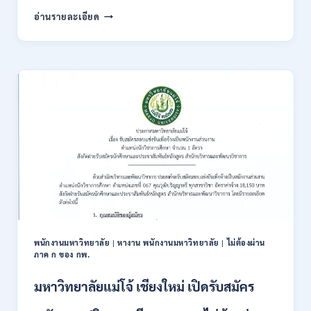
สมัคร
กรม
อ่านรายละเอียด
ONLINE
ทรัพยากรธรณี
17
เปิด
–
รับ
31
สมัคร
สิงหาคม
สอบ
2569
แข่งขัน
เพื่อ
บรรจุ
ข้าราชการ
28
อัตรา
/
ปวส.
และ
ป.ตรี
หลาย
พนักงานมหาวิทยาลัย
|
หางาน พนักงานมหาวิทยาลัย
|
ไม่ต้องผ่าน
สาขา
ภาค ก ของ กพ.
/
สมัคร
มหาวิทยาลัยแม่โจ้ เชียงใหม่ เปิดรับสมัคร
ONLINE
24