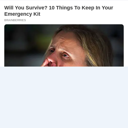
กระทรวงสาธารณสุข เปิดรับสมัครพนักงานราชการรูป
แบบพิเศษ 1…
กระทรวง
อ่านรายละเอียด
สาธารณสุข
เปิด
รับ
สมัคร
Page
Next
1
2
3
4
พนักงาน
ราชการ
navigation
Page
รูป
แบบ
พิเศษ
111
อัตรา
/
ปวส.
และ
ป.ตรี
หลาย
สาขา
+