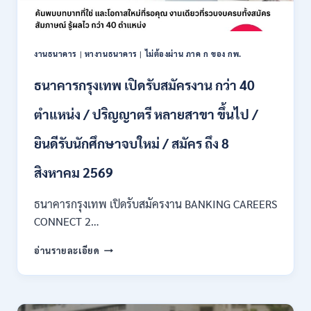
ไม่
ต้อง
ผ่าน
ภาค
งานธนาคาร
|
หางานธนาคาร
|
ไม่ต้องผ่าน ภาค ก ของ กพ.
ก
ของ
ธนาคารกรุงเทพ เปิดรับสมัครงาน กว่า 40
กพ.
/
ตำแหน่ง / ปริญญาตรี หลายสาขา ขึ้นไป /
เงิน
เดือน
ยินดีรับนักศึกษาจบใหม่ / สมัคร ถึง 8
18,150
/
สิงหาคม 2569
สมัคร
3
–
ธนาคารกรุงเทพ เปิดรับสมัครงาน BANKING CAREERS
14
CONNECT 2…
สิงหาคม
2569
ธนาคาร
อ่านรายละเอียด
กรุงเทพ
เปิด
รับ
สมัคร