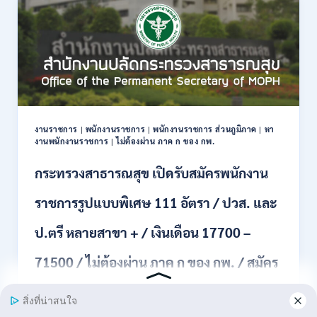
งาน
กว่า
40
ตำแหน่ง
/
ปริญญา
ตรี
หลาย
สาขา
งานราชการ
|
พนักงานราชการ
|
พนักงานราชการ ส่วนภูมิภาค
|
หา
ขึ้น
งานพนักงานราชการ
|
ไม่ต้องผ่าน ภาค ก ของ กพ.
ไป
/
กระทรวงสาธารณสุข เปิดรับสมัครพนักงาน
ยินดี
รับ
ราชการรูปแบบพิเศษ 111 อัตรา / ปวส. และ
นักศึกษา
จบ
ป.ตรี หลายสาขา + / เงินเดือน 17700 –
ใหม่
/
71500 / ไม่ต้องผ่าน ภาค ก ของ กพ. / สมัคร
สมัคร
ถึง
8
online 17 – 28 สิงหาคม 2569
สิงหาคม
2569