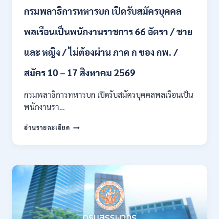
สาขา
กรมพลาธิการทหารบก เปิดรับสมัครบุคคล
/
ไม่
พลเรือนเป็นพนักงานราชการ 66 อัตรา / ชาย
ต้อง
ผ่าน
และ หญิง / ไม่ต้องผ่าน ภาค ก ของ กพ. /
ภาค
ก
ของ
สมัคร 10 – 17 สิงหาคม 2569
กพ.
/
กรมพลาธิการทหารบก เปิดรับสมัครบุคคลพลเรือนเป็น
สมัคร
พนักงานรา…
ทาง
EMAIL
กรม
อ่านรายละเอียด
บัดนี้
พลาธิการ
–
ทหาร
21
บก
สิงหาคม
เปิด
2569
รับ
สมัคร
บุคคล
พลเรือน
เป็น