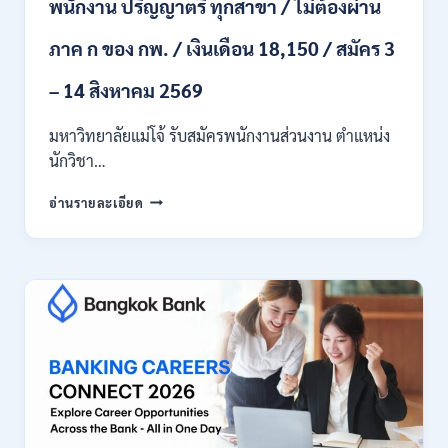
พนักงาน ปริญญาตรี ทุกสาขา / ไม่ต้องผ่าน
ก.ค.
–
ภาค ก ของ กพ. / เงินเดือน 18,150 / สมัคร 3
19
ส.ค.
– 14 สิงหาคม 2569
2569
มหาวิทยาลัยแม่โจ้ รับสมัครพนักงานส่วนงาน ตำแหน่ง
นักวิชา…
มหาวิทยาลัย
อ่านรายละเอียด
แม่
โจ้
เชียงใหม่
เปิด
รับ
สมัคร
พนักงาน
ปริญญา
ตรี
ทุก
สาขา
/