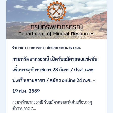
งาน
138
อัตรา
/
ปวช.
ปวส.
ป.ตรี
หลาย
สาขา
ข้าราชการ
|
งานราชการ
|
ต้องผ่าน ภาค ก. ของ ก.พ.
/
ไม่
กรมทรัพยากรธรณี เปิดรับสมัครสอบแข่งขัน
ต้อง
ผ่าน
เพื่อบรรจุข้าราชการ 28 อัตรา / ปวส. และ
ภาค
ก
ของ
ป.ตรี หลายสาขา / สมัคร online 24 ก.ค. –
กพ.
/
19 ส.ค. 2569
เงิน
เดือน
กรมทรัพยากรธรณี รับสมัครสอบแข่งขันเพื่อบรรจุ
18150
ข้าราชการ 7…
/