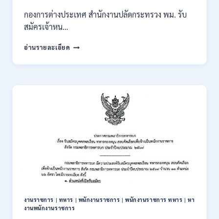
และ
กองการต่างประเทศ สำนักงานปลัดกระทรวง พม. รับ
ส่วน
สมัครเจ้าหน…
ภูมิภาค
/
กระทรวง
อ่านรายละเอียด
สมัคร
การ
ONLINE
พัฒนา
18
สังคม
สิงหาคม
และ
–
ความ
7
มั่นคง
กันยายน
ของ
2569
มนุษย์
เปิด
รับ
สมัคร
บุคคล
เพื่อ
ปฏิบัติ
งาน
งานราชการ
|
ทหาร
|
พนักงานราชการ
|
พนักงานราชการ ทหาร
|
หา
ป.ตรี
งานพนักงานราชการ
ทุก