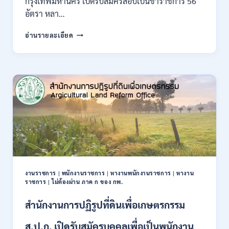
กรุงเทพมหานคร เปิดรับสมัครสอบเป็นข้าราชการ 56
อัตรา หลา…
กรุงเทพมหานคร
อ่านรายละเอียด
เปิด
รับ
สมัคร
สอบ
เป็น
ข้าราชการ
56
อัตรา
หลาย
ตำแหน่ง
/
ปวช.
ปวส.
งานราชการ
|
พนักงานราชการ
|
หางานพนักงานราชการ
|
หางาน
ป.ตรี
ราชการ
|
ไม่ต้องผ่าน ภาค ก ของ กพ.
หลาย
สาขา
สำนักงานการปฏิรูปที่ดินเพื่อเกษตรกรรม
/
ไม่
ส.ป.ก. เปิดรับสมัครบุคคลเพื่อเป็นพนักงาน
ต้อง