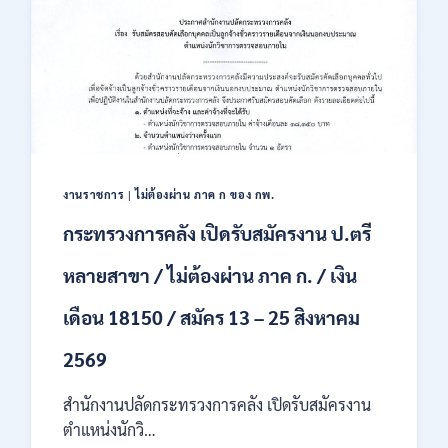
สหกรณ์
เปิด
รับ
สมัคร
พนักงาน
ราชการ
ปวช.
ปวท.
ปวส.
ป.ตรี
งานราชการ
|
ไม่ต้องผ่าน ภาค ก ของ กพ.
ทุก
กระทรวงการคลัง เปิดรับสมัครงาน ป.ตรี
สาขา
/
หลายสาขา / ไม่ต้องผ่าน ภาค ก. / เงิน
เงิน
เดือน
เดือน 18150 / สมัคร 13 – 25 สิงหาคม
21,780
/
ไม่
2569
ต้อง
ผ่าน
สำนักงานปลัดกระทรวงการคลัง เปิดรับสมัครงาน
ภาต
ตำแหน่งนักวิ…
ก