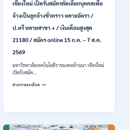
เชียงใหม่ เปิดรับสมัครคัดเลือกบุคคลเพื่อ
รับ
นักศึกษา
จ้างเป็นลูกจ้างชั่วคราว หลายอัตรา /
จบ
ใหม่
ป.ตรี หลายสาขา + / เงินเดือนสูงสุด
/
สมัคร
21180 / สมัคร online 15 ก.ค. – 7 ส.ค.
ถึง
8
2569
สิงหาคม
2569
มหาวิทยาลัยเทคโนโลยีราชมงคลล้านนา เชียงใหม่
เปิดรับสมัค…
มหาวิทยาลัย
อ่านรายละเอียด
เทคโนโลยี
ราช
มงคล
ล้าน
นา
เชียงใหม่
เปิด
รับ