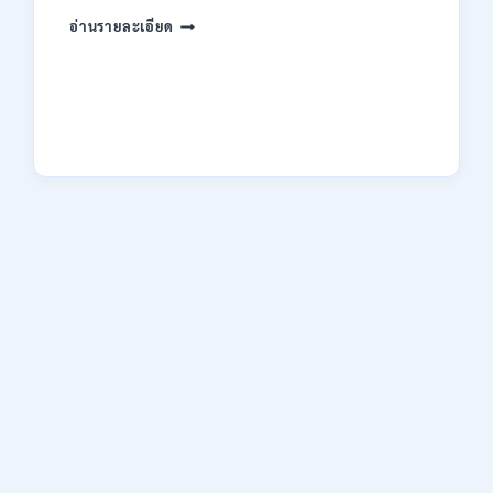
ของ
กระทรวง
อ่านรายละเอียด
กพ.
การ
/
คลัง
สมัคร
เปิด
17
รับ
–
สมัคร
21
งาน
สิงหาคม
ป.ตรี
2569
หลาย
สาขา
/
ไม่
ต้อง
ผ่าน
ภาค
ก.
/
เงิน
เดือน
18150
/
สมัคร