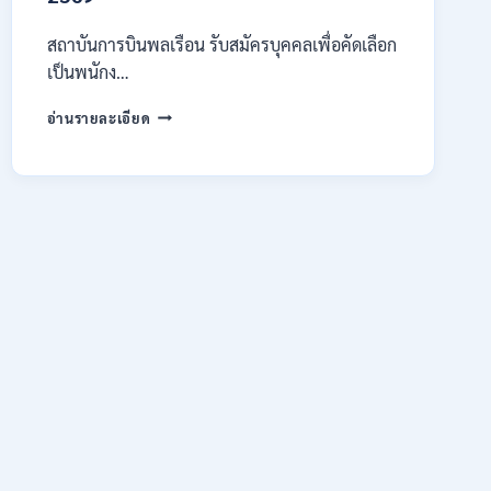
สมัคร
ONLINE
สถาบันการบินพลเรือน รับสมัครบุคคลเพื่อคัดเลือก
15
เป็นพนักง…
ก.ค.
–
สถาบัน
อ่านรายละเอียด
7
การ
ส.ค.
บิน
2569
พลเรือน
เปิด
รับ
สมัคร
บุคคล
เพื่อ
เป็น
พนักงาน
11
อัตรา
/
ป.ตรี
ทุก
สาขา
และ