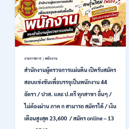
ราชการ
รูป
แบบ
พิเศษ
111
อัตรา
/
ปวส.
และ
ป.ตรี
งานราชการ
|
พนักงาน
หลาย
สาขา
สำนักงานผู้ตรวจการแผ่นดิน เปิดรับสมัคร
+
/
สอบแข่งขันเพื่อบรรจุเป็นพนักงาน 44
เงิน
เดือน
อัตรา / ปวส. และ ป.ตรี ทุกสาขา อื่นๆ /
17700
–
ไม่ต้องผ่าน ภาค ก สามารถ สมัครได้ / เงิน
71500
/
เดือนสูงสุด 23,600 / สมัคร online – 13
ไม่
ต้อง