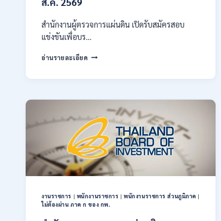
ส.ค. 2569
ผ่าน
ภาค
ก
สำนักงานผู้ตรวจการแผ่นดิน เปิดรับสมัครสอบ
ของ
แข่งขันเพื่อบร…
กพ.
/
สำนักงาน
อ่านรายละเอียด
สมัคร
ผู้
ONLINE
ตรวจ
17
การ
–
แผ่น
28
ดิน
สิงหาคม
เปิด
2569
รับ
สมัคร
สอบ
แข่งขัน
เพื่อ
บรรจุ
เป็น
พนักงาน
งานราชการ
|
พนักงานราชการ
|
พนักงานราชการ ส่วนภูมิภาค
|
44
ไม่ต้องผ่าน ภาค ก ของ กพ.
อัตรา