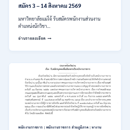
สมัคร 3 – 14 สิงหาคม 2569
มหาวิทยาลัยแม่โจ้ รับสมัครพนักงานส่วนงาน
ตำแหน่งนักวิชา…
มหาวิทยาลัย
อ่านรายละเอียด
แม่
โจ้
เชียงใหม่
เปิด
รับ
สมัคร
พนักงาน
ปริญญา
ตรี
ทุก
สาขา
/
ไม่
ต้อง
ผ่าน
พนักงานราชการ
|
พนักงานราชการ ส่วนภูมิภาค
|
หางาน
ภาค