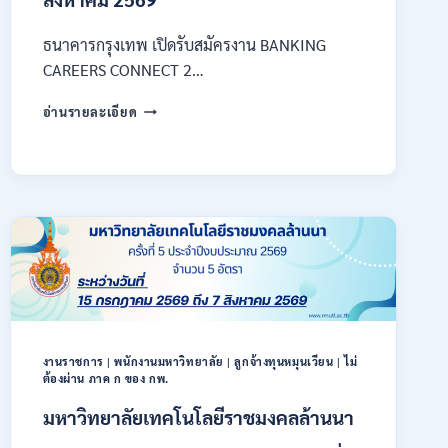
ธนาคารกรุงเทพ เปิดรับสมัครงาน BANKING
CAREERS CONNECT 2…
ธนาคาร
อ่านรายละเอียด
กรุงเทพ
เปิด
รับ
สมัคร
งาน
กว่า
40
ตำแหน่ง
/
ปริญญา
ตรี
หลาย
งานราชการ
|
พนักงานมหาวิทยาลัย
|
ลูกจ้างทุนหมุนเวียน
|
ไม่
สาขา
ต้องผ่าน ภาค ก ของ กพ.
ขึ้น
ไป
มหาวิทยาลัยเทคโนโลยีราชมงคลล้านนา
/
ยินดี