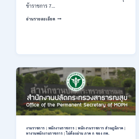
ข้าราชการ 7…
กรม
อ่านรายละเอียด
ทรัพยากรธรณี
เปิด
รับ
สมัคร
สอบ
แข่งขัน
เพื่อ
บรรจุ
ข้าราชการ
28
อัตรา
/
ปวส.
และ
ป.ตรี
หลาย
สาขา
งานราชการ
|
พนักงานราชการ
|
พนักงานราชการ ส่วนภูมิภาค
|
/
หางานพนักงานราชการ
|
ไม่ต้องผ่าน ภาค ก ของ กพ.
สมัคร