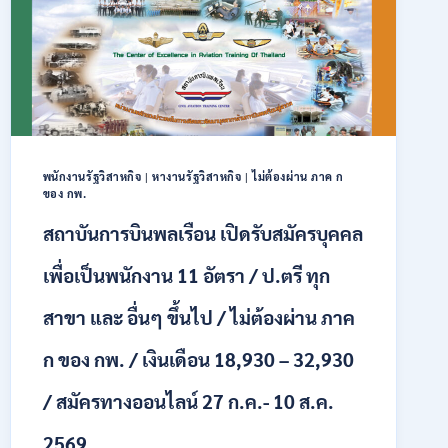
สมัคร
คัด
เลือก
บุคคล
เพื่อ
จ้าง
เป็น
ลูกจ้าง
พนักงานรัฐวิสาหกิจ
|
หางานรัฐวิสาหกิจ
|
ไม่ต้องผ่าน ภาค ก
ชั่วคราว
ของ กพ.
หลาย
อัตรา
สถาบันการบินพลเรือน เปิดรับสมัครบุคคล
/
ป.ตรี
เพื่อเป็นพนักงาน 11 อัตรา / ป.ตรี ทุก
หลาย
สาขา
สาขา และ อื่นๆ ขึ้นไป / ไม่ต้องผ่าน ภาค
+
/
ก ของ กพ. / เงินเดือน 18,930 – 32,930
เงิน
เดือน
/ สมัครทางออนไลน์ 27 ก.ค.- 10 ส.ค.
สูงสุด
21180
/
2569