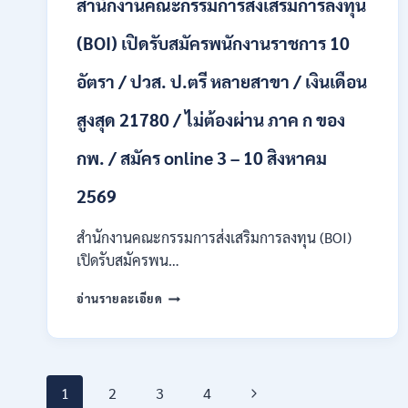
สำนักงานคณะกรรมการส่งเสริมการลงทุน
/
ปวส.
และ
(BOI) เปิดรับสมัครพนักงานราชการ 10
ป.ตรี
ทุก
อัตรา / ปวส. ป.ตรี หลายสาขา / เงินเดือน
สาขา
อื่นๆ
สูงสุด 21780 / ไม่ต้องผ่าน ภาค ก ของ
/
ไม่
กพ. / สมัคร online 3 – 10 สิงหาคม
ต้อง
ผ่าน
2569
ภาค
ก
สำนักงานคณะกรรมการส่งเสริมการลงทุน (BOI)
สามารถ
สมัคร
เปิดรับสมัครพน…
ได้
สำนักงาน
/
อ่านรายละเอียด
คณะ
เงิน
กรรมการ
เดือน
ส่ง
สูงสุด
เสริม
23,600
Page
การ
/
Next
1
2
3
4
ลงทุน
สมัคร