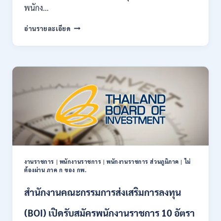
พนักง…
สถาบัน
อ่านรายละเอียด
การ
บิน
พลเรือน
เปิด
รับ
สมัคร
บุคคล
เพื่อ
เป็น
พนักงาน
11
อัตรา
/
งานราชการ
|
พนักงานราชการ
|
พนักงานราชการ ส่วนภูมิภาค
|
ไม่
ป.ตรี
ต้องผ่าน ภาค ก ของ กพ.
ทุก
สาขา
สำนักงานคณะกรรมการส่งเสริมการลงทุน
และ
อื่นๆ
(BOI) เปิดรับสมัครพนักงานราชการ 10 อัตรา
ขึ้น