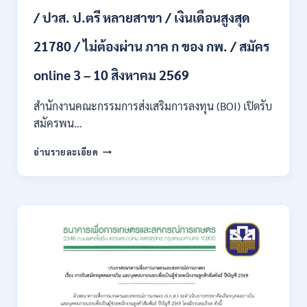
ไป
/ ปวส. ป.ตรี หลายสาขา / เงินเดือนสูงสุด
/
ไม่
21780 / ไม่ต้องผ่าน ภาค ก ของ กพ. / สมัคร
ต้อง
ผ่าน
ภาค
online 3 – 10 สิงหาคม 2569
ก
ของ
สำนักงานคณะกรรมการส่งเสริมการลงทุน (BOI) เปิดรับ
กพ.
สมัครพน…
/
เงิน
สำนักงาน
อ่านรายละเอียด
เดือน
คณะ
18,930
กรรมการ
–
ส่ง
32,930
เสริม
/
การ
สมัคร
ลงทุน
ทาง
(BOI)
ออนไลน์
เปิด
27
รับ
ก.ค.-
สมัคร
10
พนักงาน
ส.ค.