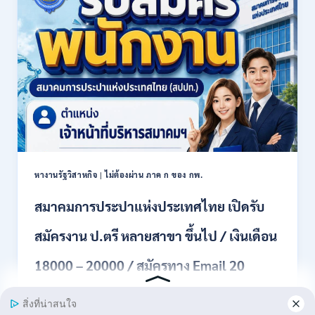
งาน
21780
ปวช.
/
ปวส.
สมัคร
และ
ONLINE
ป.ตรี
13
หลาย
กรกฎาคม
สาขา
–
/
6
เงิน
สิงหาคม
เดือน
2569
18150
/
หางานรัฐวิสาหกิจ
|
ไม่ต้องผ่าน ภาค ก ของ กพ.
ไม่
ต้อง
สมาคมการประปาแห่งประเทศไทย เปิดรับ
ผ่าน
ภาค
สมัครงาน ป.ตรี หลายสาขา ขึ้นไป / เงินเดือน
ก
ของ
กพ.
18000 – 20000 / สมัครทาง Email 20
/
สมัคร
กรกฎาคม – 10 สิงหาคม 2569
20