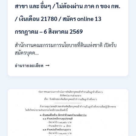
สาขา และ อื่นๆ / ไม่ต้องผ่าน ภาค ก ของ กพ.
ONLINE
4
/ เงินเดือน 21780 / สมัคร online 13
–
14
สิงหาคม
กรกฎาคม – 6 สิงหาคม 2569
2569
สำนักงานคณะกรรมการนโยบายที่ดินแห่งชาติ เปิดรับ
สมัครบุคค…
สำนักงาน
อ่านรายละเอียด
คณะ
กรรมการ
นโยบาย
ที่ดิน
แห่ง
ชาติ
(สคทช.)
เปิด
รับ
สมัคร
บุคคล