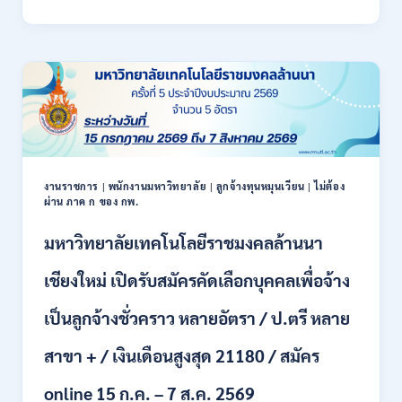
สาธารณสุข
เปิด
รับ
สมัคร
พนักงาน
ราชการ
รูป
แบบ
พิเศษ
111
อัตรา
งานราชการ
|
พนักงานมหาวิทยาลัย
|
ลูกจ้างทุนหมุนเวียน
|
ไม่ต้อง
ผ่าน ภาค ก ของ กพ.
/
ปวส.
มหาวิทยาลัยเทคโนโลยีราชมงคลล้านนา
และ
ป.ตรี
หลาย
เชียงใหม่ เปิดรับสมัครคัดเลือกบุคคลเพื่อจ้าง
สาขา
+
เป็นลูกจ้างชั่วคราว หลายอัตรา / ป.ตรี หลาย
/
เงิน
สาขา + / เงินเดือนสูงสุด 21180 / สมัคร
เดือน
17700
online 15 ก.ค. – 7 ส.ค. 2569
–