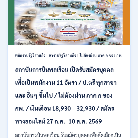
สมัคร
ได้
งาน
/
ป.ตรี
เงิน
หลาย
เดือน
สาขา
สูงสุด
/
23,600
ไม่
/
ต้อง
สมัคร
ผ่าน
ONLINE
พนักงานรัฐวิสาหกิจ
|
หางานรัฐวิสาหกิจ
|
ไม่ต้องผ่าน ภาค ก ของ กพ.
ภาค
–
ก.
13
สถาบันการบินพลเรือน เปิดรับสมัครบุคคล
/
ส.ค.
เงิน
2569
เพื่อเป็นพนักงาน 11 อัตรา / ป.ตรี ทุกสาขา
เดือน
18150
/
และ อื่นๆ ขึ้นไป / ไม่ต้องผ่าน ภาค ก ของ
สมัคร
13
กพ. / เงินเดือน 18,930 – 32,930 / สมัคร
–
25
ทางออนไลน์ 27 ก.ค.- 10 ส.ค. 2569
สิงหาคม
2569
สถาบันการบินพลเรือน รับสมัครบุคคลเพื่อคัดเลือกเป็น