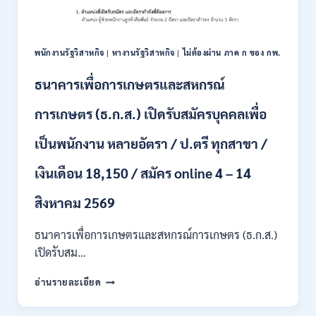
ราชการ
2569
10
อัตรา
/
พนักงานรัฐวิสาหกิจ
|
หางานรัฐวิสาหกิจ
|
ไม่ต้องผ่าน ภาค ก ของ กพ.
ปวส.
ป.ตรี
ธนาคารเพื่อการเกษตรและสหกรณ์
หลาย
สาขา
การเกษตร (ธ.ก.ส.) เปิดรับสมัครบุคคลเพื่อ
/
เงิน
เป็นพนักงาน หลายอัตรา / ป.ตรี ทุกสาขา /
เดือน
สูงสุด
เงินเดือน 18,150 / สมัคร online 4 – 14
21780
/
สิงหาคม 2569
ไม่
ต้อง
ผ่าน
ธนาคารเพื่อการเกษตรและสหกรณ์การเกษตร (ธ.ก.ส.)
ภาค
เปิดรับสม…
ก
ของ
ธนาคาร
อ่านรายละเอียด
กพ.
เพื่อ
/
การเกษตร