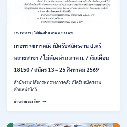
สอบ
แข่งขัน
เพื่อ
บรรจุ
เป็น
พนักงาน
งานราชการ
|
ไม่ต้องผ่าน ภาค ก ของ กพ.
44
อัตรา
กระทรวงการคลัง เปิดรับสมัครงาน ป.ตรี
/
ปวส.
หลายสาขา / ไม่ต้องผ่าน ภาค ก. / เงินเดือน
และ
ป.ตรี
18150 / สมัคร 13 – 25 สิงหาคม 2569
ทุก
สาขา
อื่นๆ
สำนักงานปลัดกระทรวงการคลัง เปิดรับสมัครงาน
/
ตำแหน่งนักวิ…
ไม่
ต้อง
กระทรวง
อ่านรายละเอียด
ผ่าน
การ
ภาค
คลัง
ก
เปิด
สามารถ
รับ
สมัคร