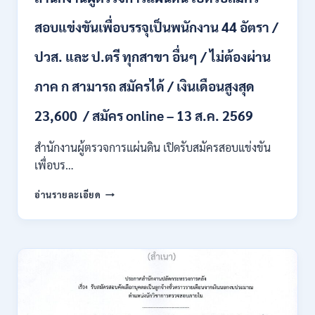
หลาย
อัตรา
สอบแข่งขันเพื่อบรรจุเป็นพนักงาน 44 อัตรา /
/
ป.ตรี
ปวส. และ ป.ตรี ทุกสาขา อื่นๆ / ไม่ต้องผ่าน
หลาย
สาขา
ภาค ก สามารถ สมัครได้ / เงินเดือนสูงสุด
+
/
23,600 / สมัคร online – 13 ส.ค. 2569
เงิน
เดือน
สำนักงานผู้ตรวจการแผ่นดิน เปิดรับสมัครสอบแข่งขัน
สูงสุด
21180
เพื่อบร…
/
สมัคร
สำนักงาน
อ่านรายละเอียด
ONLINE
ผู้
15
ตรวจ
ก.ค.
การ
–
แผ่น
7
ดิน
ส.ค.
เปิด
2569
รับ
สมัคร