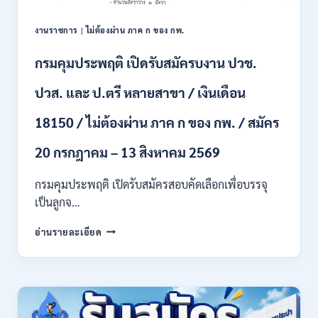
เพื่อ
เป็น
พนักงาน
งานราชการ
|
ไม่ต้องผ่าน ภาค ก ของ กพ.
ราชการ
หลาย
กรมคุมประพฤติ เปิดรับสมัครบงาน ปวช.
ตำแหน่ง
/
ปวส. และ ป.ตรี หลายสาขา / เงินเดือน
ป.ตรี
ทุก
18150 / ไม่ต้องผ่าน ภาค ก ของ กพ. / สมัคร
สาขา
และ
20 กรกฎาคม – 13 สิงหาคม 2569
อื่นๆ
/
กรมคุมประพฤติ เปิดรับสมัครสอบคัดเลือกเพื่อบรรจุ
ไม่
เป็นลูกจ…
ต้อง
ผ่าน
กรม
ภาค
อ่านรายละเอียด
คุม
ก
ประพฤติ
ของ
เปิด
กพ.
รับ
/
สมัค
เงิน
รบ
เดือน