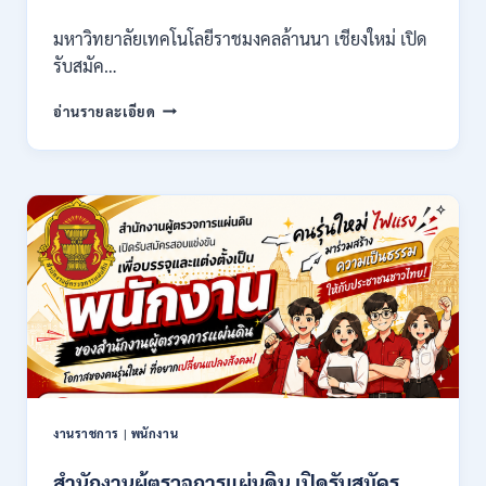
71500
มหาวิทยาลัยเทคโนโลยีราชมงคลล้านนา เชียงใหม่ เปิด
/
รับสมัค…
ไม่
ต้อง
มหาวิทยาลัย
ผ่าน
อ่านรายละเอียด
เทคโนโลยี
ภาค
ราช
ก
มงคล
ของ
ล้าน
กพ.
นา
/
เชียงใหม่
สมัคร
เปิด
ONLINE
รับ
17
สมัคร
–
คัด
28
เลือก
สิงหาคม
บุคคล
2569
เพื่อ
จ้าง
เป็น
งานราชการ
|
พนักงาน
ลูกจ้าง
ชั่วคราว
สำนักงานผู้ตรวจการแผ่นดิน เปิดรับสมัคร