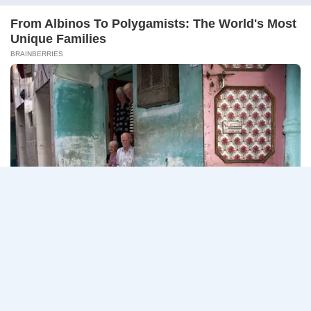
กรกฎาคม
สมาคมการประปาแห่งประเทศไทย เปิดรับสมัครสอบ
–
บุคคลภายนอกเพ…
13
สิงหาคม
สมาคม
อ่านรายละเอียด
2569
การ
ประปา
แห่ง
ประเทศไทย
Page
Next
1
2
3
เปิด
รับ
navigation
Page
สมัคร
งาน
ป.ตรี
หลาย
สาขา
ขึ้น
ไป
/
เงิน
เดือน
18000
–