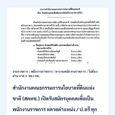
สมัคร
และ
ONLINE
สหกรณ์
3
การเกษตร
–
(ธ.ก.ส.)
10
เปิด
สิงหาคม
รับ
2569
สมัคร
บุคคล
เพื่อ
เป็น
พนักงาน
หลาย
อัตรา
/
งานราชการ
|
พนักงานราชการ
|
หางานพนักงานราชการ
|
ไม่ต้อง
ป.ตรี
ผ่าน ภาค ก ของ กพ.
ทุก
สาขา
สำนักงานคณะกรรมการนโยบายที่ดินแห่ง
/
เงิน
ชาติ (สคทช.) เปิดรับสมัครบุคคลเพื่อเป็น
เดือน
18,150
พนักงานราชการ หลายตำแหน่ง / ป.ตรี ทุก
/
สมัคร