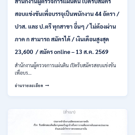
สำนักงานผู้ตรวจการแผ่นดิน เปิดรับสมัคร
หลาย
อัตรา
สอบแข่งขันเพื่อบรรจุเป็นพนักงาน 44 อัตรา /
/
ป.ตรี
ปวส. และ ป.ตรี ทุกสาขา อื่นๆ / ไม่ต้องผ่าน
หลาย
สาขา
ภาค ก สามารถ สมัครได้ / เงินเดือนสูงสุด
+
/
23,600 / สมัคร online – 13 ส.ค. 2569
เงิน
เดือน
สำนักงานผู้ตรวจการแผ่นดิน เปิดรับสมัครสอบแข่งขัน
สูงสุด
21180
เพื่อบร…
/
สมัคร
สำนักงาน
อ่านรายละเอียด
ONLINE
ผู้
15
ตรวจ
ก.ค.
การ
–
แผ่น
7
ดิน
ส.ค.
เปิด
2569
รับ
สมัคร