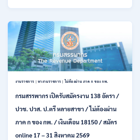
พลาธิการ
ทหาร
บก
เปิด
รับ
สมัคร
บุคคล
พลเรือน
เป็น
พนักงาน
ราชการ
66
อัตรา
งานราชการ
|
หางานราชการ
|
ไม่ต้องผ่าน ภาค ก ของ กพ.
/
ชาย
กรมสรรพากร เปิดรับสมัครงาน 138 อัตรา /
และ
หญิง
ปวช. ปวส. ป.ตรี หลายสาขา / ไม่ต้องผ่าน
/
ไม่
ต้อง
ภาค ก ของ กพ. / เงินเดือน 18150 / สมัคร
ผ่าน
ภาค
online 17 – 31 สิงหาคม 2569
ก