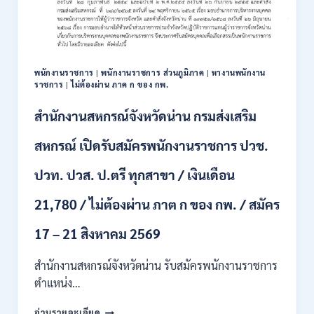
111
อัตรา
/
ปวส.
และ
ป.ตรี
พนักงานราชการ
|
พนักงานราชการ ส่วนภูมิภาค
|
หางานพนักงาน
หลาย
ราชการ
|
ไม่ต้องผ่าน ภาค ก ของ กพ.
สาขา
+
สำนักงานสหกรณ์จังหวัดน่าน กรมส่งเสริม
/
เงิน
สหกรณ์ เปิดรับสมัครพนักงานราชการ ปวช.
เดือน
17700
ปวท. ปวส. ป.ตรี ทุกสาขา / เงินเดือน
–
71500
21,780 / ไม่ต้องผ่าน ภาต ก ของ กพ. / สมัคร
/
ไม่
17 – 21 สิงหาคม 2569
ต้อง
ผ่าน
สำนักงานสหกรณ์จังหวัดน่าน รับสมัครพนักงานราชการ
ภาค
ก
ตำแหน่ง…
ของ
สำนักงาน
กพ.
อ่านรายละเอียด