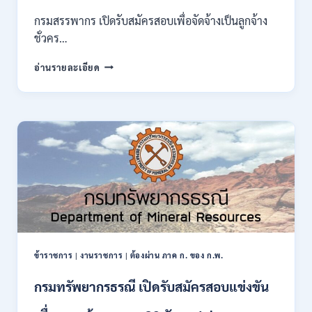
ของ
กรมสรรพากร เปิดรับสมัครสอบเพื่อจัดจ้างเป็นลูกจ้าง
กพ.
ชั่วคร…
/
สมัคร
กรม
อ่านรายละเอียด
10
สรรพากร
–
เปิด
17
รับ
สิงหาคม
สมัคร
2569
งาน
138
อัตรา
/
ปวช.
ปวส.
ป.ตรี
หลาย
สาขา
ข้าราชการ
|
งานราชการ
|
ต้องผ่าน ภาค ก. ของ ก.พ.
/
ไม่
กรมทรัพยากรธรณี เปิดรับสมัครสอบแข่งขัน
ต้อง
ผ่าน