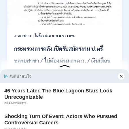
สอบ
แข่งขัน
เพื่อ
บรรจุ
เป็น
พนักงาน
งานราชการ
|
ไม่ต้องผ่าน ภาค ก ของ กพ.
44
อัตรา
กระทรวงการคลัง เปิดรับสมัครงาน ป.ตรี
/
ปวส.
หลายสาขา / ไม่ต้องผ่าน ภาค ก. / เงินเดือน
และ
ป.ตรี
18150 / สมัคร 13 – 25 สิงหาคม 2569
ทุก
สาขา
อื่นๆ
สำนักงานปลัดกระทรวงการคลัง เปิดรับสมัครงาน
/
ตำแหน่งนักวิ…
ไม่
ต้อง
กระทรวง
อ่านรายละเอียด
ผ่าน
การ
ภาค
คลัง
ก
เปิด
สามารถ
รับ