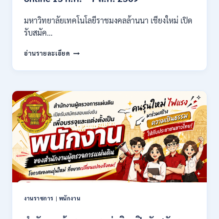
/
ไม่
มหาวิทยาลัยเทคโนโลยีราชมงคลล้านนา เชียงใหม่ เปิด
ต้อง
รับสมัค…
ผ่าน
ภาต
มหาวิทยาลัย
ก
อ่านรายละเอียด
เทคโนโลยี
ของ
ราช
กพ.
มงคล
/
ล้าน
สมัคร
นา
17
เชียงใหม่
–
เปิด
21
รับ
สิงหาคม
สมัคร
2569
คัด
เลือก
บุคคล
เพื่อ
จ้าง
เป็น
งานราชการ
|
พนักงาน
ลูกจ้าง
ชั่วคราว