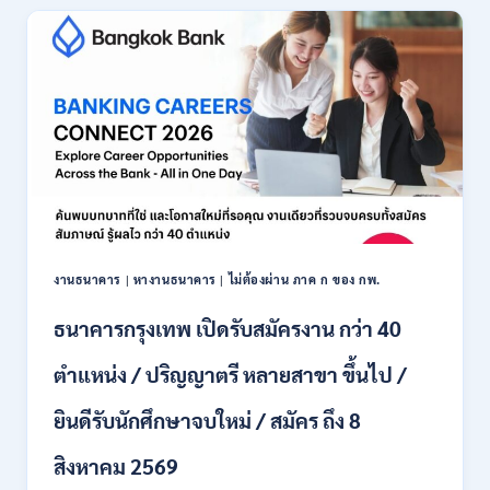
เปิด
รับ
สมัคร
พนักงาน
ปริญญา
ตรี
ทุก
สาขา
/
ไม่
ต้อง
ผ่าน
ภาค
งานธนาคาร
|
หางานธนาคาร
|
ไม่ต้องผ่าน ภาค ก ของ กพ.
ก
ของ
ธนาคารกรุงเทพ เปิดรับสมัครงาน กว่า 40
กพ.
/
ตำแหน่ง / ปริญญาตรี หลายสาขา ขึ้นไป /
เงิน
เดือน
ยินดีรับนักศึกษาจบใหม่ / สมัคร ถึง 8
18,150
/
สิงหาคม 2569
สมัคร
3