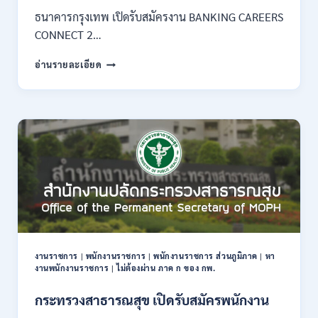
–
ธนาคารกรุงเทพ เปิดรับสมัครงาน BANKING CAREERS
14
CONNECT 2…
สิงหาคม
2569
ธนาคาร
อ่านรายละเอียด
กรุงเทพ
เปิด
รับ
สมัคร
งาน
กว่า
40
ตำแหน่ง
/
ปริญญา
ตรี
หลาย
สาขา
งานราชการ
|
พนักงานราชการ
|
พนักงานราชการ ส่วนภูมิภาค
|
หา
ขึ้น
งานพนักงานราชการ
|
ไม่ต้องผ่าน ภาค ก ของ กพ.
ไป
/
กระทรวงสาธารณสุข เปิดรับสมัครพนักงาน
ยินดี
รับ