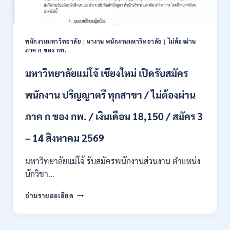
ปวส.
และ
ป.ตรี
หลาย
พนักงานมหาวิทยาลัย
|
หางาน พนักงานมหาวิทยาลัย
|
ไม่ต้องผ่าน
สาขา
ภาค ก ของ กพ.
/
สมัคร
มหาวิทยาลัยแม่โจ้ เชียงใหม่ เปิดรับสมัคร
ONLINE
24
พนักงาน ปริญญาตรี ทุกสาขา / ไม่ต้องผ่าน
ก.ค.
–
ภาค ก ของ กพ. / เงินเดือน 18,150 / สมัคร 3
19
ส.ค.
– 14 สิงหาคม 2569
2569
มหาวิทยาลัยแม่โจ้ รับสมัครพนักงานส่วนงาน ตำแหน่ง
นักวิชา…
มหาวิทยาลัย
อ่านรายละเอียด
แม่
โจ้
เชียงใหม่