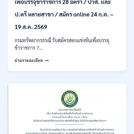
เพื่อบรรจุข้าราชการ 28 อัตรา / ปวส. และ
ภาค
ก
ของ
ป.ตรี หลายสาขา / สมัคร online 24 ก.ค. –
กพ.
/
19 ส.ค. 2569
เงิน
เดือน
กรมทรัพยากรธรณี รับสมัครสอบแข่งขันเพื่อบรรจุ
18150
ข้าราชการ 7…
/
สมัคร
กรม
อ่านรายละเอียด
ONLINE
ทรัพยากรธรณี
17
เปิด
–
รับ
31
สมัคร
สิงหาคม
สอบ
2569
แข่งขัน
เพื่อ
บรรจุ
ข้าราชการ
28
อัตรา
/