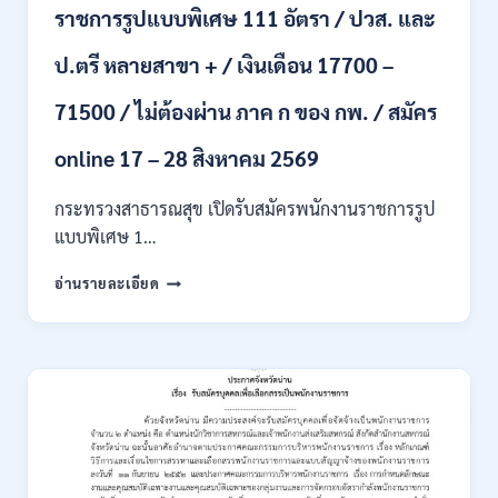
ราชการรูปแบบพิเศษ 111 อัตรา / ปวส. และ
นักศึกษา
จบ
ป.ตรี หลายสาขา + / เงินเดือน 17700 –
ใหม่
/
71500 / ไม่ต้องผ่าน ภาค ก ของ กพ. / สมัคร
สมัคร
ถึง
8
online 17 – 28 สิงหาคม 2569
สิงหาคม
2569
กระทรวงสาธารณสุข เปิดรับสมัครพนักงานราชการรูป
แบบพิเศษ 1…
กระทรวง
อ่านรายละเอียด
สาธารณสุข
เปิด
รับ
สมัคร
พนักงาน
ราชการ
รูป
แบบ
พิเศษ