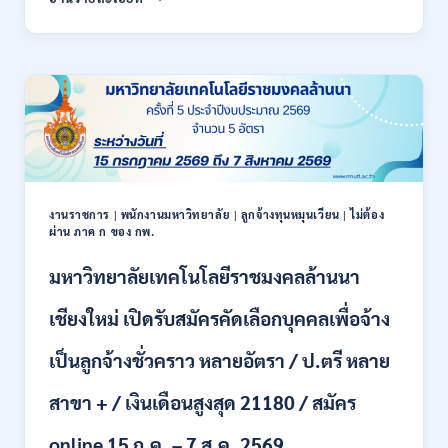
สหกรณ์
/
จังหวัด
สมัคร
น่าน
ONLINE
กรม
17
ส่ง
–
เสริม
28
สหกรณ์
สิงหาคม
เปิด
2569
รับ
สมัคร
พนักงาน
งานราชการ
|
พนักงานมหาวิทยาลัย
|
ลูกจ้างทุนหมุนเวียน
|
ไม่ต้อง
ผ่าน ภาค ก ของ กพ.
ราชการ
ปวช.
มหาวิทยาลัยเทคโนโลยีราชมงคลล้านนา
ปวท.
ปวส.
ป.ตรี
เชียงใหม่ เปิดรับสมัครคัดเลือกบุคคลเพื่อจ้าง
ทุก
สาขา
เป็นลูกจ้างชั่วคราว หลายอัตรา / ป.ตรี หลาย
/
เงิน
สาขา + / เงินเดือนสูงสุด 21180 / สมัคร
เดือน
21,780
online 15 ก.ค. – 7 ส.ค. 2569