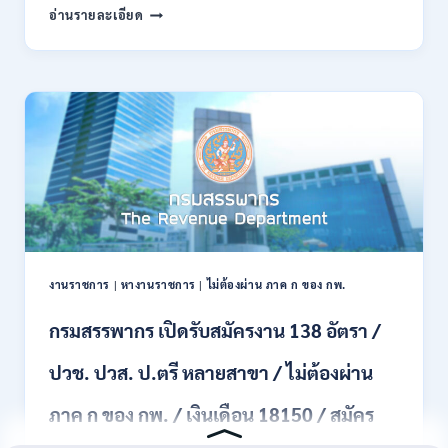
กรม
อ่านรายละเอียด
บัดนี้
พลาธิการ
–
ทหาร
21
บก
สิงหาคม
เปิด
2569
รับ
สมัคร
บุคคล
พลเรือน
เป็น
พนักงาน
ราชการ
66
อัตรา
งานราชการ
|
หางานราชการ
|
ไม่ต้องผ่าน ภาค ก ของ กพ.
/
ชาย
กรมสรรพากร เปิดรับสมัครงาน 138 อัตรา /
และ
หญิง
ปวช. ปวส. ป.ตรี หลายสาขา / ไม่ต้องผ่าน
/
ไม่
ต้อง
ภาค ก ของ กพ. / เงินเดือน 18150 / สมัคร
ผ่าน