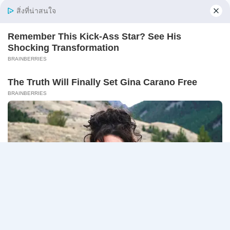
ภาค
online 17 – 31 สิงหาคม 2569
ก
ของ
กรมสรรพากร เปิดรับสมัครสอบเพื่อจัดจ้างเป็นลูกจ้าง
กพ.
ชั่วคร…
/
สมัคร
กรม
อ่านรายละเอียด
10
สรรพากร
–
เปิด
17
รับ
สิงหาคม
สมัคร
2569
Page
Next
1
2
3
…
5
งาน
138
navigation
Page
อัตรา
/
ปวช.
ปวส.
ป.ตรี
หลาย
สาขา
/
ไม่
ต้อง