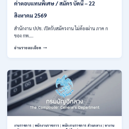
หลาย
ค่าตอบแทนพิเศษ / สมัคร บัดนี้ – 22
สาขา
ขึ้น
สิงหาคม 2569
ไป
/
สำนักงาน ปปช. เปิดรับสมัครงาน ไม่ต้องผ่าน ภาค ก
เงิน
ของ กพ….
เดือน
21780-
สำนักงาน
24840
อ่านรายละเอียด
ปปช.
/
เปิด
สมัคร
รับ
14
สมัคร
กรกฎาคม
งาน
–
ไม่
10
ต้อง
สิงหาคม
ผ่าน
2569
ภาค
ก
ของ
กพ.
/
งานราชการ
|
พนักงานราชการ
|
พนักงานราชการ ส่วนกลาง
|
หางาน
เงิน