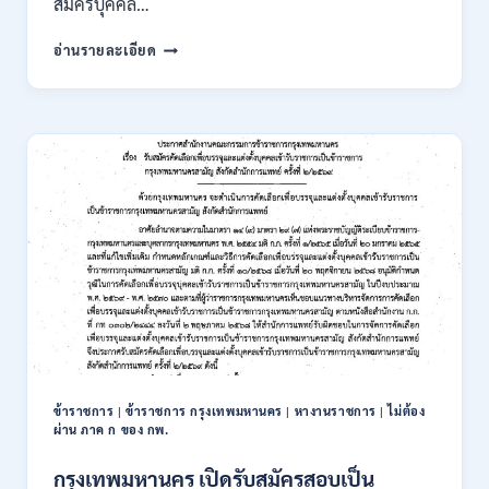
สมัครบุคคล…
ของ
กพ.
การ
อ่านรายละเอียด
/
นิคม
สมัคร
อุตสาหกรรม
ONLINE
แห่ง
24
ประเทศไทย
ส.ค.
(กนอ.)
–
เปิด
6
รับ
ก.ย.
สมัคร
2569
บุคคล
เพื่อ
บรรจุ
เป็น
พนักงาน
รัฐวิสาหกิจ
16
อัตรา
ข้าราชการ
|
ข้าราชการ กรุงเทพมหานคร
|
หางานราชการ
|
ไม่ต้อง
/
ผ่าน ภาค ก ของ กพ.
ป.ตรี
หลา
กรุงเทพมหานคร เปิดรับสมัครสอบเป็น
ส