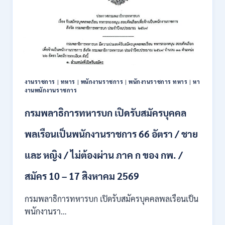
มนุษย์
เปิด
รับ
สมัคร
บุคคล
เพื่อ
ปฏิบัติ
งาน
งานราชการ
|
ทหาร
|
พนักงานราชการ
|
พนักงานราชการ ทหาร
|
หา
ป.ตรี
งานพนักงานราชการ
ทุก
สาขา
กรมพลาธิการทหารบก เปิดรับสมัครบุคคล
/
ไม่
พลเรือนเป็นพนักงานราชการ 66 อัตรา / ชาย
ต้อง
ผ่าน
และ หญิง / ไม่ต้องผ่าน ภาค ก ของ กพ. /
ภาค
ก
ของ
สมัคร 10 – 17 สิงหาคม 2569
กพ.
/
กรมพลาธิการทหารบก เปิดรับสมัครบุคคลพลเรือนเป็น
สมัคร
พนักงานรา…
ทาง
EMAIL