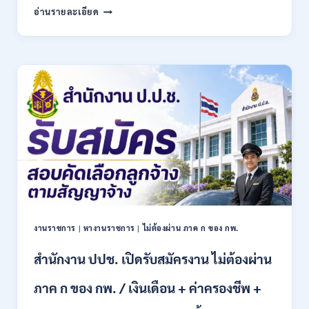
สำนักงาน
อ่านรายละเอียด
บริหาร
กองทุน
เพื่อ
ส่ง
เสริม
การ
อนุรักษ์
พลังงาน
เปิด
รับ
สมัคร
เข้า
เป็น
พนักงาน
13
งานราชการ
|
หางานราชการ
|
ไม่ต้องผ่าน ภาค ก ของ กพ.
อัตรา
/
สำนักงาน ปปช. เปิดรับสมัครงาน ไม่ต้องผ่าน
หลาย
ตำแหน่ง
/
ภาค ก ของ กพ. / เงินเดือน + ค่าครองชีพ +
ป.ตรี