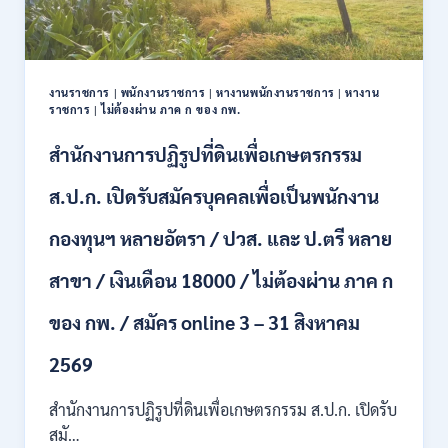
ตำแหน่ง
/
ปวช.
ปวส.
งานราชการ
|
พนักงานราชการ
|
หางานพนักงานราชการ
|
หางาน
ป.ตรี
ราชการ
|
ไม่ต้องผ่าน ภาค ก ของ กพ.
หลาย
สาขา
สำนักงานการปฏิรูปที่ดินเพื่อเกษตรกรรม
/
ไม่
ส.ป.ก. เปิดรับสมัครบุคคลเพื่อเป็นพนักงาน
ต้อง
ผ่าน
กองทุนฯ หลายอัตรา / ปวส. และ ป.ตรี หลาย
ภาค
ก
สาขา / เงินเดือน 18000 / ไม่ต้องผ่าน ภาค ก
ของ
กพ.
/
ของ กพ. / สมัคร online 3 – 31 สิงหาคม
เงิน
เดือน
2569
11380
–
สำนักงานการปฏิรูปที่ดินเพื่อเกษตรกรรม ส.ป.ก. เปิดรับ
28780
สมั…
/