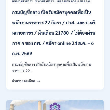
พนักงานราชการ
|
หางานราชการ
|
ไม่ต้องผ่าน ภาค ก ของ กพ.
เดือน
+
กรมบัญชีกลาง เปิดรับสมัครบุคคลเพื่อเป็น
ค่า
ครอง
พนักงานราชการ 22 อัตรา / ปวส. และ ป.ตรี
ชีพ
+
หลายสาขา / เงินเดือน 21780 / ไม่ต้องผ่าน
ค่า
ตอบแทน
ภาค ก ของ กพ. / สมัคร online 24 ส.ค. – 6
พิเศษ
/
สมัคร
ก.ย. 2569
บัดนี้
–
กรมบัญชีกลาง เปิดรับสมัครบุคคลเพื่อเป็นพนักงาน
22
ราชการ 22…
สิงหาคม
2569
กรม
อ่านรายละเอียด
บัญชี
กลาง
เปิด
รับ
สมัคร
บุคคล