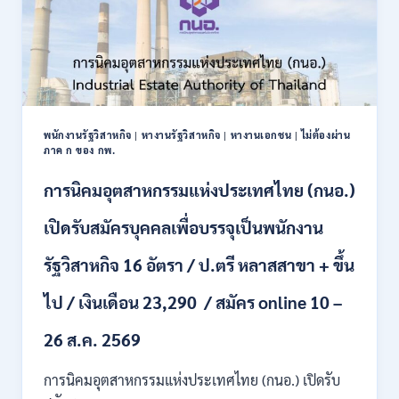
เพื่อ
เป็น
พนักงาน
ราชการ
22
อัตรา
/
พนักงานรัฐวิสาหกิจ
|
หางานรัฐวิสาหกิจ
|
หางานเอกชน
|
ไม่ต้องผ่าน
ปวส.
ภาค ก ของ กพ.
และ
ป.ตรี
การนิคมอุตสาหกรรมแห่งประเทศไทย (กนอ.)
หลาย
สาขา
เปิดรับสมัครบุคคลเพื่อบรรจุเป็นพนักงาน
/
เงิน
รัฐวิสาหกิจ 16 อัตรา / ป.ตรี หลาสสาขา + ขึ้น
เดือน
21780
ไป / เงินเดือน 23,290 / สมัคร online 10 –
/
ไม่
ต้อง
26 ส.ค. 2569
ผ่าน
ภาค
การนิคมอุตสาหกรรมแห่งประเทศไทย (กนอ.) เปิดรับ
ก