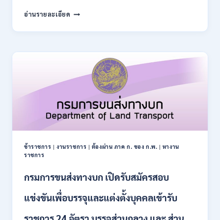
สมัคร
สำนักงาน
อ่านรายละเอียด
10
การ
–
ปฏิรูป
21
ที่ดิน
สิงหาคม
เพื่อ
2569
เกษตรกรรม
ส.ป.ก.
เปิด
รับ
สมัคร
บุคคล
เพื่อ
เป็น
พนักงาน
ข้าราชการ
|
งานราชการ
|
ต้องผ่าน ภาค ก. ของ ก.พ.
|
หางาน
กอง
ราชการ
ทุนฯ
หลาย
กรมการขนส่งทางบก เปิดรับสมัครสอบ
อัตรา
/
แข่งขันเพื่อบรรจุและแต่งตั้งบุคคลเข้ารับ
ปวส.
และ
ราชการ 24 อัตรา บรรจุส่วนกลาง และ ส่วน
ป.ตรี