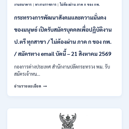
งานธนาคาร
|
หางานราชการ
|
ไม่ต้องผ่าน ภาค ก ของ กพ.
ตั้ง
บุคคล
กระทรวงการพัฒนาสังคมและความมั่นคง
เข้า
รับ
ของมนุษย์ เปิดรับสมัครบุคคลเพื่อปฏิบัติงาน
ราชการ
24
อัตรา
ป.ตรี ทุกสาขา / ไม่ต้องผ่าน ภาค ก ของ กพ.
บรรจุ
ส่วน
/ สมัครทาง email บัดนี้ – 21 สิงหาคม 2569
กลาง
และ
กองการต่างประเทศ สำนักงานปลัดกระทรวง พม. รับ
ส่วน
สมัครเจ้าหน…
ภูมิภาค
/
กระทรวง
อ่านรายละเอียด
สมัคร
การ
ONLINE
พัฒนา
18
สังคม
สิงหาคม
และ
–
ความ
7
มั่นคง
กันยายน
ของ
2569