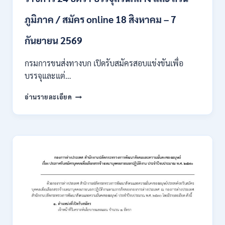
หลาย
ภูมิภาค / สมัคร online 18 สิงหาคม – 7
สาขา
/
เงิน
กันยายน 2569
เดือน
18000
กรมการขนส่งทางบก เปิดรับสมัครสอบแข่งขันเพื่อ
/
บรรจุและแต่…
ไม่
ต้อง
กรม
อ่านรายละเอียด
ผ่าน
การ
ภาค
ขนส่ง
ก
ทาง
ของ
บก
กพ.
เปิด
/
รับ
สมัคร
สมัคร
ONLINE
สอบ
3
แข่งขัน
–
เพื่อ
31
บรรจุ
สิงหาคม
และ
2569
แต่ง