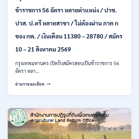
สาขา
ข้าราชการ 56 อัตรา หลายตำแหน่ง / ปวช.
+
ขึ้น
ปวส. ป.ตรี หลายสาขา / ไม่ต้องผ่าน ภาค ก
ไป
/
ของ กพ. / เงินเดือน 11380 – 28780 / สมัคร
เงิน
เดือน
23,290
10 – 21 สิงหาคม 2569
/
สมัคร
กรุงเทพมหานคร เปิดรับสมัครสอบเป็นข้าราชการ 56
ONLINE
อัตรา หลา…
10
–
กรุงเทพมหานคร
อ่านรายละเอียด
26
เปิด
ส.ค.
รับ
2569
สมัคร
สอบ
เป็น
ข้าราชการ
56
อัตรา
หลาย