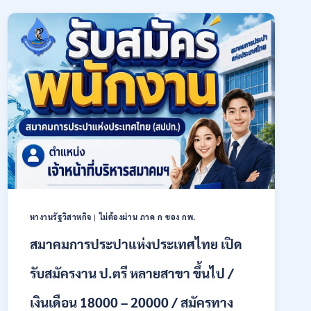
การเกษตร
(ธ.ก.ส.)
เปิด
รับ
สมัคร
บุคคล
เพื่อ
เป็น
พนักงาน
หลาย
อัตรา
/
ป.ตรี
ทุก
สาขา
หางานรัฐวิสาหกิจ
|
ไม่ต้องผ่าน ภาค ก ของ กพ.
/
เงิน
สมาคมการประปาแห่งประเทศไทย เปิด
เดือน
18,150
รับสมัครงาน ป.ตรี หลายสาขา ขึ้นไป /
/
สมัคร
เงินเดือน 18000 – 20000 / สมัครทาง
ONLINE