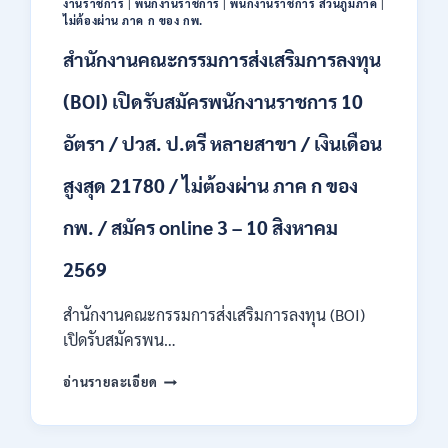
งานราชการ
|
พนักงานราชการ
|
พนักงานราชการ ส่วนภูมิภาค
|
44
ไม่ต้องผ่าน ภาค ก ของ กพ.
อัตรา
สำนักงานคณะกรรมการส่งเสริมการลงทุน
/
ปวส.
และ
(BOI) เปิดรับสมัครพนักงานราชการ 10
ป.ตรี
ทุก
อัตรา / ปวส. ป.ตรี หลายสาขา / เงินเดือน
สาขา
อื่นๆ
สูงสุด 21780 / ไม่ต้องผ่าน ภาค ก ของ
/
ไม่
กพ. / สมัคร online 3 – 10 สิงหาคม
ต้อง
ผ่าน
2569
ภาค
ก
สำนักงานคณะกรรมการส่งเสริมการลงทุน (BOI)
สามารถ
สมัคร
เปิดรับสมัครพน…
ได้
สำนักงาน
/
อ่านรายละเอียด
คณะ
เงิน
กรรมการ
เดือน
ส่ง
สูงสุด