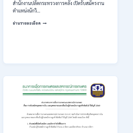
สำนักงานปลัดกระทรวงการคลัง เปิดรับสมัครงาน
ตำแหน่งนักวิ…
กระทรวง
อ่านรายละเอียด
การ
คลัง
เปิด
รับ
สมัคร
งาน
ป.ตรี
หลาย
สาขา
/
ไม่
ต้อง
ผ่าน
ภาค
ก.
/
เงิน
เดือน