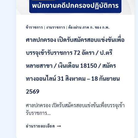
เป็น
พนักงาน
ราชการ
หลาย
ตำแหน่ง
ข้าราชการ
|
งานราชการ
|
ต้องผ่าน ภาค ก. ของ ก.พ.
/
ศาลปกครอง เปิดรับสมัครสอบแข่งขันเพื่อ
ป.ตรี
ทุก
บรรจุเข้ารับราชการ 72 อัตรา / ป.ตรี
สาขา
และ
อื่นๆ
หลายสาขา / เงินเดือน 18150 / สมัคร
/
ไม่
ทางออนไลน์ 31 สิงหาคม – 18 กันยายน
ต้อง
ผ่าน
2569
ภาค
ก
ศาลปกครอง เปิดรับสมัครสอบแข่งขันเพื่อบรรจุเข้า
ของ
รับราชการ…
กพ.
/
ศาล
เงิน
อ่านรายละเอียด
ปกครอง
เดือน
เปิด
21780