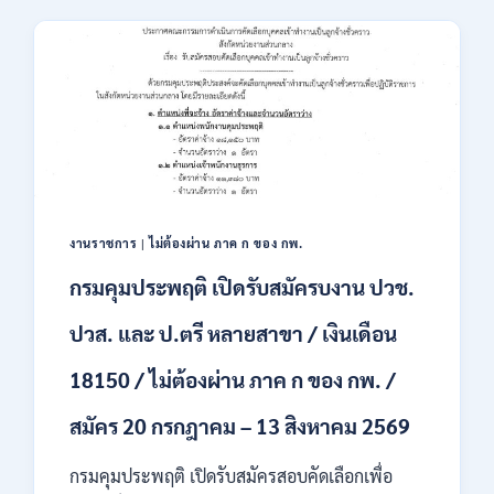
เสริม
23,600
การ
/
ลงทุน
สมัคร
(BOI)
ONLINE
เปิด
–
รับ
13
สมัคร
ส.ค.
พนักงาน
2569
ราชการ
10
อัตรา
งานราชการ
|
ไม่ต้องผ่าน ภาค ก ของ กพ.
/
ปวส.
กรมคุมประพฤติ เปิดรับสมัครบงาน ปวช.
ป.ตรี
หลาย
ปวส. และ ป.ตรี หลายสาขา / เงินเดือน
สาขา
/
18150 / ไม่ต้องผ่าน ภาค ก ของ กพ. /
เงิน
เดือน
สมัคร 20 กรกฎาคม – 13 สิงหาคม 2569
สูงสุด
21780
/
กรมคุมประพฤติ เปิดรับสมัครสอบคัดเลือกเพื่อ