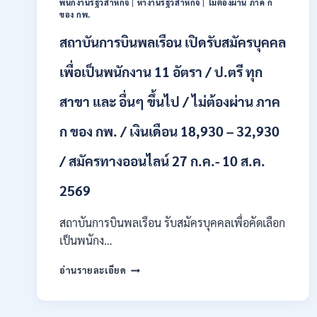
พนักงานรัฐวิสาหกิจ
|
หางานรัฐวิสาหกิจ
|
ไม่ต้องผ่าน ภาค ก
หลาย
ของ กพ.
อัตรา
สถาบันการบินพลเรือน เปิดรับสมัครบุคคล
/
ป.ตรี
หลาย
เพื่อเป็นพนักงาน 11 อัตรา / ป.ตรี ทุก
สาขา
+
สาขา และ อื่นๆ ขึ้นไป / ไม่ต้องผ่าน ภาค
/
เงิน
ก ของ กพ. / เงินเดือน 18,930 – 32,930
เดือน
สูงสุด
/ สมัครทางออนไลน์ 27 ก.ค.- 10 ส.ค.
21180
/
2569
สมัคร
ONLINE
สถาบันการบินพลเรือน รับสมัครบุคคลเพื่อคัดเลือก
15
ก.ค.
เป็นพนักง…
–
7
สถาบัน
อ่านรายละเอียด
ส.ค.
การ
2569
บิน
พลเรือน