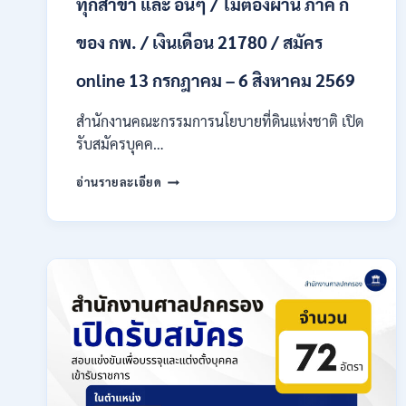
ทุกสาขา และ อื่นๆ / ไม่ต้องผ่าน ภาค ก
ก
ของ
กพ.
ของ กพ. / เงินเดือน 21780 / สมัคร
/
เงิน
online 13 กรกฎาคม – 6 สิงหาคม 2569
เดือน
18,930
สำนักงานคณะกรรมการนโยบายที่ดินแห่งชาติ เปิด
–
รับสมัครบุคค…
32,930
/
สำนักงาน
อ่านรายละเอียด
สมัคร
คณะ
ทาง
กรรมการ
ออนไลน์
นโยบาย
27
ที่ดิน
ก.ค.-
แห่ง
10
ชาติ
ส.ค.
(สคทช.)
2569
เปิด
รับ
สมัคร
บุคคล
เพื่อ