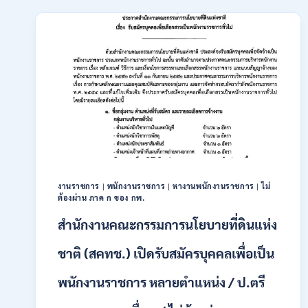
เปิด
รับ
สมัคร
บุคคล
เพื่อ
เป็น
พนักงาน
11
อัตรา
/
ป.ตรี
ทุก
สาขา
และ
งานราชการ
|
พนักงานราชการ
|
หางานพนักงานราชการ
|
ไม่
ต้องผ่าน ภาค ก ของ กพ.
อื่นๆ
ขึ้น
สำนักงานคณะกรรมการนโยบายที่ดินแห่ง
ไป
/
ชาติ (สคทช.) เปิดรับสมัครบุคคลเพื่อเป็น
ไม่
ต้อง
พนักงานราชการ หลายตำแหน่ง / ป.ตรี
ผ่าน
ภาค