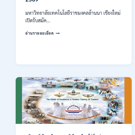
มหาวิทยาลัยเทคโนโลยีราชมงคลล้านนา เชียงใหม่
เปิดรับสมัค…
มหาวิทยาลัย
อ่านรายละเอียด
เทคโนโลยี
ราช
มงคล
ล้าน
นา
เชียงใหม่
เปิด
รับ
สมัคร
คัด
เลือก
บุคคล
เพื่อ
จ้าง
เป็น
ลูกจ้าง
ชั่วคราว