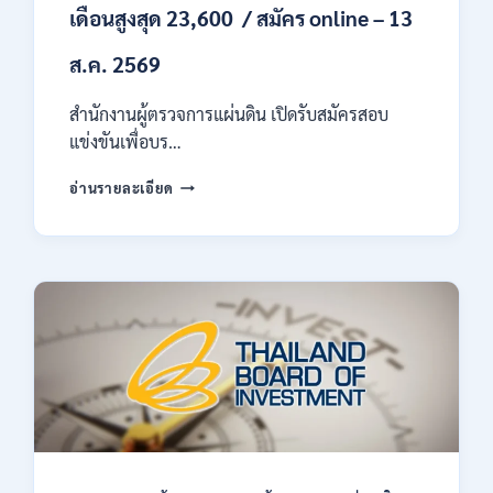
เดือนสูงสุด 23,600 / สมัคร online – 13
ส.ค. 2569
สำนักงานผู้ตรวจการแผ่นดิน เปิดรับสมัครสอบ
แข่งขันเพื่อบร…
สำนักงาน
อ่านรายละเอียด
ผู้
ตรวจ
การ
แผ่น
ดิน
เปิด
รับ
สมัคร
สอบ
แข่งขัน
เพื่อ
บรรจุ
เป็น
พนักงาน