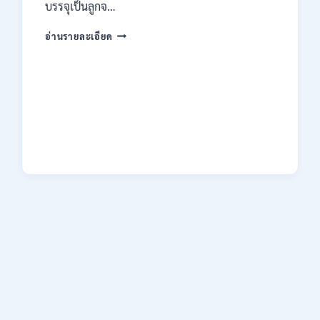
ไม่
บรรจุเป็นลูกจ…
ต้อง
ผ่าน
กรม
อ่านรายละเอียด
ภาค
คุม
ก
ประพฤติ
ของ
เปิด
กพ.
รับ
/
สมัค
สมัคร
รบ
ONLINE
งาน
3
ปวช.
–
ปวส.
10
และ
สิงหาคม
ป.ตรี
2569
หลาย
สาขา
/
เงิน
เดือน
18150
/
ไม่
ต้อง