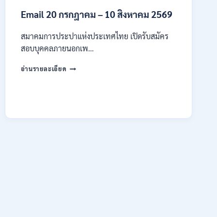
4
Email 20 กรกฎาคม – 10 สิงหาคม 2569
–
14
สิงหาคม
สมาคมการประปาแห่งประเทศไทย เปิดรับสมัคร
2569
สอบบุคคลภายนอกเพ…
สมาคม
อ่านรายละเอียด
การ
ประปา
แห่ง
ประเทศไทย
เปิด
รับ
สมัคร
งาน
ป.ตรี
หลาย
สาขา
ขึ้น
ไป
/
เงิน