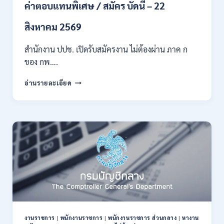
หลาย
ค่าตอบแทนพิเศษ / สมัคร บัดนี้ – 22
สาขา
ขึ้น
สิงหาคม 2569
ไป
/
สำนักงาน ปปช. เปิดรับสมัครงาน ไม่ต้องผ่าน ภาค ก
เงิน
ของ กพ….
เดือน
21780-
สำนักงาน
24840
อ่านรายละเอียด
ปปช.
/
เปิด
สมัคร
รับ
14
สมัคร
กรกฎาคม
งาน
–
ไม่
10
ต้อง
สิงหาคม
ผ่าน
2569
ภาค
ก
ของ
กพ.
/
งานราชการ
|
พนักงานราชการ
|
พนักงานราชการ ส่วนกลาง
|
หางาน
เงิน