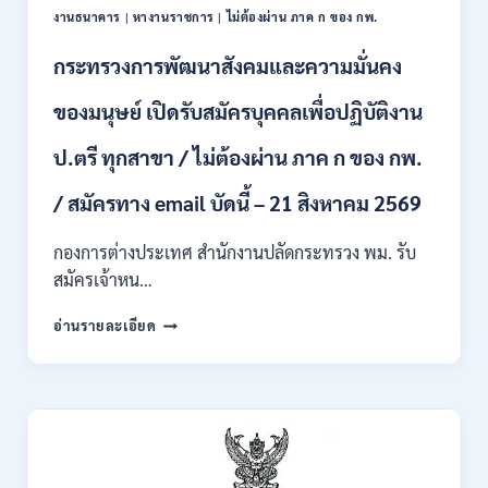
งานธนาคาร
|
หางานราชการ
|
ไม่ต้องผ่าน ภาค ก ของ กพ.
ตั้ง
บุคคล
กระทรวงการพัฒนาสังคมและความมั่นคง
เข้า
รับ
ของมนุษย์ เปิดรับสมัครบุคคลเพื่อปฏิบัติงาน
ราชการ
24
อัตรา
ป.ตรี ทุกสาขา / ไม่ต้องผ่าน ภาค ก ของ กพ.
บรรจุ
ส่วน
/ สมัครทาง email บัดนี้ – 21 สิงหาคม 2569
กลาง
และ
กองการต่างประเทศ สำนักงานปลัดกระทรวง พม. รับ
ส่วน
สมัครเจ้าหน…
ภูมิภาค
/
กระทรวง
อ่านรายละเอียด
สมัคร
การ
ONLINE
พัฒนา
18
สังคม
สิงหาคม
และ
–
ความ
7
มั่นคง
กันยายน
ของ
2569