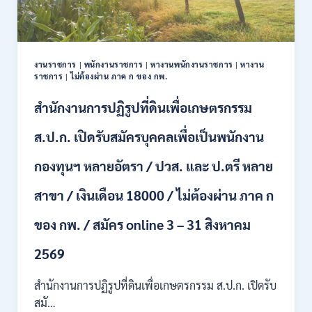
ตำแหน่ง
/
ปวช.
ปวส.
งานราชการ
|
พนักงานราชการ
|
หางานพนักงานราชการ
|
หางาน
ป.ตรี
ราชการ
|
ไม่ต้องผ่าน ภาค ก ของ กพ.
หลาย
สาขา
สำนักงานการปฏิรูปที่ดินเพื่อเกษตรกรรม
/
ไม่
ส.ป.ก. เปิดรับสมัครบุคคลเพื่อเป็นพนักงาน
ต้อง
ผ่าน
กองทุนฯ หลายอัตรา / ปวส. และ ป.ตรี หลาย
ภาค
ก
สาขา / เงินเดือน 18000 / ไม่ต้องผ่าน ภาค ก
ของ
กพ.
/
ของ กพ. / สมัคร online 3 – 31 สิงหาคม
เงิน
เดือน
2569
11380
–
สำนักงานการปฏิรูปที่ดินเพื่อเกษตรกรรม ส.ป.ก. เปิดรับ
28780
สมั…
/