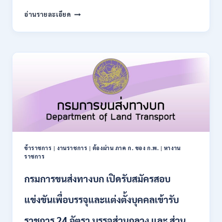
สมัคร
สำนักงาน
อ่านรายละเอียด
10
การ
–
ปฏิรูป
21
ที่ดิน
สิงหาคม
เพื่อ
2569
เกษตรกรรม
ส.ป.ก.
เปิด
รับ
สมัคร
บุคคล
เพื่อ
เป็น
พนักงาน
ข้าราชการ
|
งานราชการ
|
ต้องผ่าน ภาค ก. ของ ก.พ.
|
หางาน
กอง
ราชการ
ทุนฯ
หลาย
กรมการขนส่งทางบก เปิดรับสมัครสอบ
อัตรา
/
แข่งขันเพื่อบรรจุและแต่งตั้งบุคคลเข้ารับ
ปวส.
และ
ราชการ 24 อัตรา บรรจุส่วนกลาง และ ส่วน
ป.ตรี