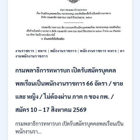
มนุษย์
เปิด
รับ
สมัคร
บุคคล
เพื่อ
ปฏิบัติ
งาน
งานราชการ
|
ทหาร
|
พนักงานราชการ
|
พนักงานราชการ ทหาร
|
หา
ป.ตรี
งานพนักงานราชการ
ทุก
สาขา
กรมพลาธิการทหารบก เปิดรับสมัครบุคคล
/
ไม่
พลเรือนเป็นพนักงานราชการ 66 อัตรา / ชาย
ต้อง
ผ่าน
และ หญิง / ไม่ต้องผ่าน ภาค ก ของ กพ. /
ภาค
ก
ของ
สมัคร 10 – 17 สิงหาคม 2569
กพ.
/
กรมพลาธิการทหารบก เปิดรับสมัครบุคคลพลเรือนเป็น
สมัคร
พนักงานรา…
ทาง
EMAIL