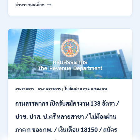
กรม
อ่านรายละเอียด
บัดนี้
พลาธิการ
–
ทหาร
21
บก
สิงหาคม
เปิด
2569
รับ
สมัคร
บุคคล
พลเรือน
เป็น
พนักงาน
ราชการ
66
อัตรา
งานราชการ
|
หางานราชการ
|
ไม่ต้องผ่าน ภาค ก ของ กพ.
/
ชาย
กรมสรรพากร เปิดรับสมัครงาน 138 อัตรา /
และ
หญิง
ปวช. ปวส. ป.ตรี หลายสาขา / ไม่ต้องผ่าน
/
ไม่
ต้อง
ภาค ก ของ กพ. / เงินเดือน 18150 / สมัคร
ผ่าน