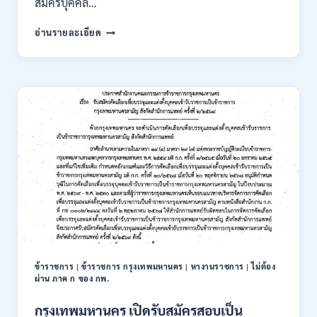
สมัครบุคคล…
ของ
กพ.
การ
อ่านรายละเอียด
/
นิคม
สมัคร
อุตสาหกรรม
ONLINE
แห่ง
24
ประเทศไทย
ส.ค.
(กนอ.)
–
เปิด
6
รับ
ก.ย.
สมัคร
2569
บุคคล
เพื่อ
บรรจุ
เป็น
พนักงาน
รัฐวิสาหกิจ
16
อัตรา
ข้าราชการ
|
ข้าราชการ กรุงเทพมหานคร
|
หางานราชการ
|
ไม่ต้อง
/
ผ่าน ภาค ก ของ กพ.
ป.ตรี
หลา
กรุงเทพมหานคร เปิดรับสมัครสอบเป็น
ส