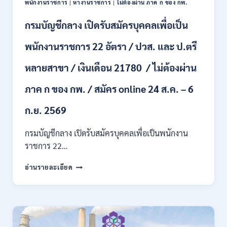
พนักงานราชการ
|
หางานราชการ
|
ไม่ต้องผ่าน ภาค ก ของ กพ.
เดือน
+
กรมบัญชีกลาง เปิดรับสมัครบุคคลเพื่อเป็น
ค่า
ครอง
พนักงานราชการ 22 อัตรา / ปวส. และ ป.ตรี
ชีพ
+
หลายสาขา / เงินเดือน 21780 / ไม่ต้องผ่าน
ค่า
ตอบแทน
ภาค ก ของ กพ. / สมัคร online 24 ส.ค. – 6
พิเศษ
/
สมัคร
ก.ย. 2569
บัดนี้
–
กรมบัญชีกลาง เปิดรับสมัครบุคคลเพื่อเป็นพนักงาน
22
ราชการ 22…
สิงหาคม
2569
กรม
อ่านรายละเอียด
บัญชี
กลาง
เปิด
รับ
สมัคร
บุคคล