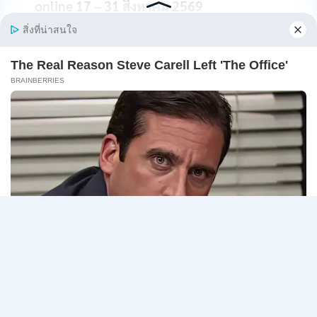
ภาค
online 17 – 31 สิงหาคม 2569
ก
ของ
กรมสรรพากร เปิดรับสมัครสอบเพื่อจัดจ้างเป็นลูกจ้าง
กพ.
ชั่วคร…
/
สมัคร
กรม
อ่านรายละเอียด
10
สรรพากร
–
เปิด
17
รับ
สิงหาคม
สมัคร
2569
Page
Next
1
2
3
…
5
งาน
138
navigation
Page
อัตรา
/
ปวช.
ปวส.
ป.ตรี
หลาย
สาขา
/
ไม่
ต้อง