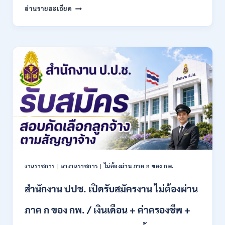
สำนักงาน
อ่านรายละเอียด
บริหาร
กองทุน
เพื่อ
ส่ง
เสริม
การ
อนุรักษ์
พลังงาน
เปิด
รับ
สมัคร
เข้า
เป็น
พนักงาน
13
งานราชการ
|
หางานราชการ
|
ไม่ต้องผ่าน ภาค ก ของ กพ.
อัตรา
/
สำนักงาน ปปช. เปิดรับสมัครงาน ไม่ต้องผ่าน
หลาย
ตำแหน่ง
/
ภาค ก ของ กพ. / เงินเดือน + ค่าครองชีพ +
ป.ตรี