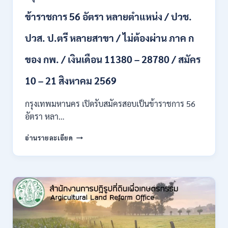
สาขา
ข้าราชการ 56 อัตรา หลายตำแหน่ง / ปวช.
+
ขึ้น
ปวส. ป.ตรี หลายสาขา / ไม่ต้องผ่าน ภาค ก
ไป
/
ของ กพ. / เงินเดือน 11380 – 28780 / สมัคร
เงิน
เดือน
23,290
10 – 21 สิงหาคม 2569
/
สมัคร
กรุงเทพมหานคร เปิดรับสมัครสอบเป็นข้าราชการ 56
ONLINE
อัตรา หลา…
10
–
กรุงเทพมหานคร
อ่านรายละเอียด
26
เปิด
ส.ค.
รับ
2569
สมัคร
สอบ
เป็น
ข้าราชการ
56
อัตรา
หลาย