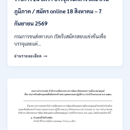
หลาย
ภูมิภาค / สมัคร online 18 สิงหาคม – 7
สาขา
/
เงิน
กันยายน 2569
เดือน
18000
กรมการขนส่งทางบก เปิดรับสมัครสอบแข่งขันเพื่อ
/
บรรจุและแต่…
ไม่
ต้อง
กรม
อ่านรายละเอียด
ผ่าน
การ
ภาค
ขนส่ง
ก
ทาง
ของ
บก
กพ.
เปิด
/
รับ
สมัคร
สมัคร
ONLINE
สอบ
3
แข่งขัน
–
เพื่อ
31
บรรจุ
สิงหาคม
และ
2569
แต่ง