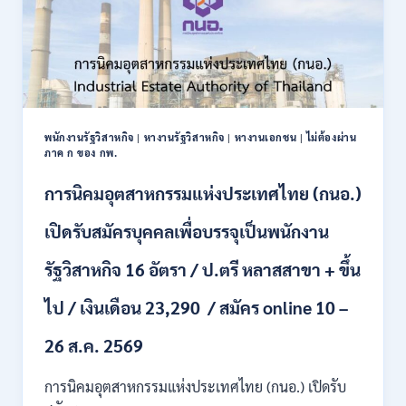
เพื่อ
เป็น
พนักงาน
ราชการ
22
อัตรา
/
พนักงานรัฐวิสาหกิจ
|
หางานรัฐวิสาหกิจ
|
หางานเอกชน
|
ไม่ต้องผ่าน
ปวส.
ภาค ก ของ กพ.
และ
ป.ตรี
การนิคมอุตสาหกรรมแห่งประเทศไทย (กนอ.)
หลาย
สาขา
เปิดรับสมัครบุคคลเพื่อบรรจุเป็นพนักงาน
/
เงิน
รัฐวิสาหกิจ 16 อัตรา / ป.ตรี หลาสสาขา + ขึ้น
เดือน
21780
ไป / เงินเดือน 23,290 / สมัคร online 10 –
/
ไม่
ต้อง
26 ส.ค. 2569
ผ่าน
ภาค
การนิคมอุตสาหกรรมแห่งประเทศไทย (กนอ.) เปิดรับ
ก