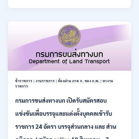
การ
–
ปฏิรูป
21
ที่ดิน
สิงหาคม
เพื่อ
2569
เกษตรกรรม
ส.ป.ก.
เปิด
รับ
สมัคร
บุคคล
เพื่อ
เป็น
พนักงาน
ข้าราชการ
|
งานราชการ
|
ต้องผ่าน ภาค ก. ของ ก.พ.
|
หางาน
กอง
ราชการ
ทุนฯ
หลาย
กรมการขนส่งทางบก เปิดรับสมัครสอบ
อัตรา
/
แข่งขันเพื่อบรรจุและแต่งตั้งบุคคลเข้ารับ
ปวส.
และ
ราชการ 24 อัตรา บรรจุส่วนกลาง และ ส่วน
ป.ตรี
หลาย
สาขา