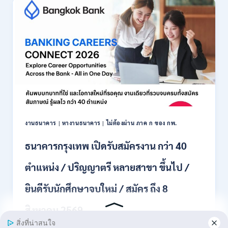
รับ
สมัคร
พนักงาน
ปริญญา
ตรี
ทุก
สาขา
/
ไม่
ต้อง
ผ่าน
ภาค
งานธนาคาร
|
หางานธนาคาร
|
ไม่ต้องผ่าน ภาค ก ของ กพ.
ก
ของ
ธนาคารกรุงเทพ เปิดรับสมัครงาน กว่า 40
กพ.
/
ตำแหน่ง / ปริญญาตรี หลายสาขา ขึ้นไป /
เงิน
เดือน
ยินดีรับนักศึกษาจบใหม่ / สมัคร ถึง 8
18,150
/
สิงหาคม 2569
สมัคร
3