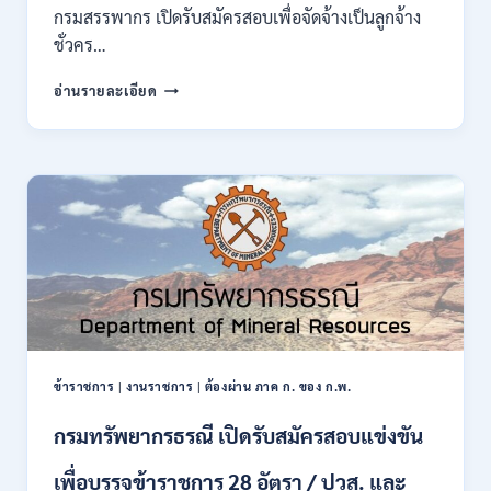
ของ
กรมสรรพากร เปิดรับสมัครสอบเพื่อจัดจ้างเป็นลูกจ้าง
กพ.
ชั่วคร…
/
สมัคร
กรม
อ่านรายละเอียด
10
สรรพากร
–
เปิด
17
รับ
สิงหาคม
สมัคร
2569
งาน
138
อัตรา
/
ปวช.
ปวส.
ป.ตรี
หลาย
สาขา
ข้าราชการ
|
งานราชการ
|
ต้องผ่าน ภาค ก. ของ ก.พ.
/
ไม่
กรมทรัพยากรธรณี เปิดรับสมัครสอบแข่งขัน
ต้อง
ผ่าน
เพื่อบรรจุข้าราชการ 28 อัตรา / ปวส. และ
ภาค