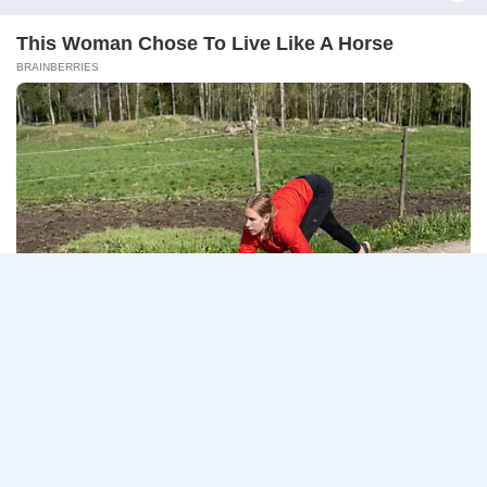
–
ธนาคารกรุงเทพ เปิดรับสมัครงาน BANKING CAREERS
14
CONNECT 2…
สิงหาคม
2569
ธนาคาร
อ่านรายละเอียด
กรุงเทพ
เปิด
รับ
สมัคร
Page
Next
1
2
3
…
5
งาน
กว่า
navigation
Page
40
ตำแหน่ง
/
ปริญญา
ตรี
หลาย
สาขา
ขึ้น
ไป
/
ยินดี
รับ