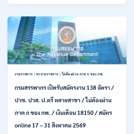
ทหาร
21
บก
สิงหาคม
เปิด
2569
รับ
สมัคร
บุคคล
พลเรือน
เป็น
พนักงาน
ราชการ
66
อัตรา
งานราชการ
|
หางานราชการ
|
ไม่ต้องผ่าน ภาค ก ของ กพ.
/
ชาย
กรมสรรพากร เปิดรับสมัครงาน 138 อัตรา /
และ
หญิง
ปวช. ปวส. ป.ตรี หลายสาขา / ไม่ต้องผ่าน
/
ไม่
ต้อง
ภาค ก ของ กพ. / เงินเดือน 18150 / สมัคร
ผ่าน
ภาค
online 17 – 31 สิงหาคม 2569
ก