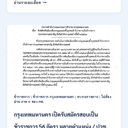
การ
อ่านรายละเอียด
นิคม
อุตสาหกรรม
แห่ง
ประเทศไทย
(กนอ.)
เปิด
รับ
สมัคร
บุคคล
เพื่อ
บรรจุ
เป็น
พนักงาน
รัฐวิสาหกิจ
16
อัตรา
ข้าราชการ
|
ข้าราชการ กรุงเทพมหานคร
|
หางานราชการ
|
ไม่ต้อง
/
ผ่าน ภาค ก ของ กพ.
ป.ตรี
หลา
กรุงเทพมหานคร เปิดรับสมัครสอบเป็น
ส
สาขา
ข้าราชการ 56 อัตรา หลายตำแหน่ง / ปวช.
+