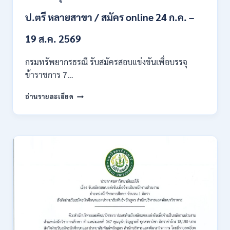
ก
ของ
ป.ตรี หลายสาขา / สมัคร online 24 ก.ค. –
กพ.
/
19 ส.ค. 2569
เงิน
เดือน
กรมทรัพยากรธรณี รับสมัครสอบแข่งขันเพื่อบรรจุ
18150
ข้าราชการ 7…
/
สมัคร
กรม
อ่านรายละเอียด
ONLINE
ทรัพยากรธรณี
17
เปิด
–
รับ
31
สมัคร
สิงหาคม
สอบ
2569
แข่งขัน
เพื่อ
บรรจุ
ข้าราชการ
28
อัตรา
/
ปวส.