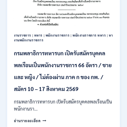
รับ
สมัคร
บุคคล
เพื่อ
ปฏิบัติ
งาน
งานราชการ
|
ทหาร
|
พนักงานราชการ
|
พนักงานราชการ ทหาร
|
หา
ป.ตรี
งานพนักงานราชการ
ทุก
สาขา
กรมพลาธิการทหารบก เปิดรับสมัครบุคคล
/
ไม่
พลเรือนเป็นพนักงานราชการ 66 อัตรา / ชาย
ต้อง
ผ่าน
และ หญิง / ไม่ต้องผ่าน ภาค ก ของ กพ. /
ภาค
ก
ของ
สมัคร 10 – 17 สิงหาคม 2569
กพ.
/
กรมพลาธิการทหารบก เปิดรับสมัครบุคคลพลเรือนเป็น
สมัคร
พนักงานรา…
ทาง
EMAIL
กรม
อ่านรายละเอียด
บัดนี้
พลาธิการ
–