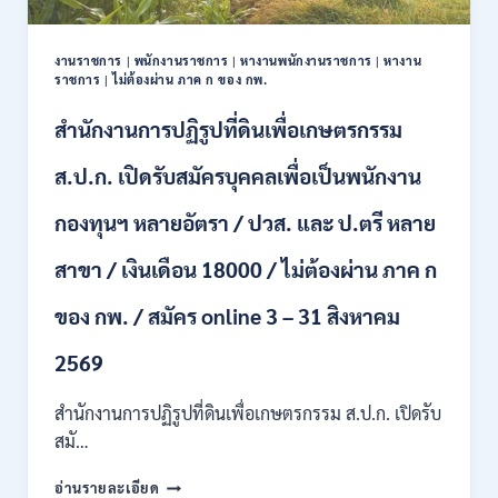
ปวช.
ปวส.
งานราชการ
|
พนักงานราชการ
|
หางานพนักงานราชการ
|
หางาน
ป.ตรี
ราชการ
|
ไม่ต้องผ่าน ภาค ก ของ กพ.
หลาย
สาขา
สำนักงานการปฏิรูปที่ดินเพื่อเกษตรกรรม
/
ไม่
ส.ป.ก. เปิดรับสมัครบุคคลเพื่อเป็นพนักงาน
ต้อง
ผ่าน
กองทุนฯ หลายอัตรา / ปวส. และ ป.ตรี หลาย
ภาค
ก
สาขา / เงินเดือน 18000 / ไม่ต้องผ่าน ภาค ก
ของ
กพ.
/
ของ กพ. / สมัคร online 3 – 31 สิงหาคม
เงิน
เดือน
2569
11380
–
สำนักงานการปฏิรูปที่ดินเพื่อเกษตรกรรม ส.ป.ก. เปิดรับ
28780
สมั…
/
สมัคร
สำนักงาน
อ่านรายละเอียด
10