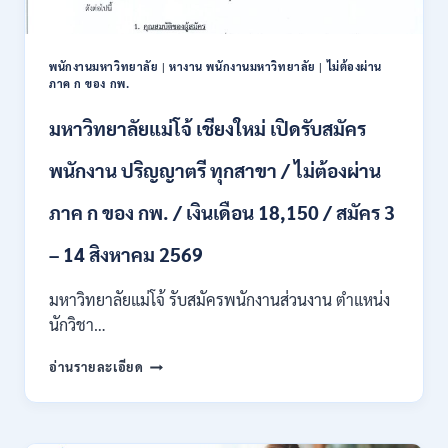
และ
ป.ตรี
หลาย
พนักงานมหาวิทยาลัย
|
หางาน พนักงานมหาวิทยาลัย
|
ไม่ต้องผ่าน
สาขา
ภาค ก ของ กพ.
/
สมัคร
มหาวิทยาลัยแม่โจ้ เชียงใหม่ เปิดรับสมัคร
ONLINE
24
พนักงาน ปริญญาตรี ทุกสาขา / ไม่ต้องผ่าน
ก.ค.
–
ภาค ก ของ กพ. / เงินเดือน 18,150 / สมัคร 3
19
ส.ค.
– 14 สิงหาคม 2569
2569
มหาวิทยาลัยแม่โจ้ รับสมัครพนักงานส่วนงาน ตำแหน่ง
นักวิชา…
มหาวิทยาลัย
อ่านรายละเอียด
แม่
โจ้
เชียงใหม่
เปิด