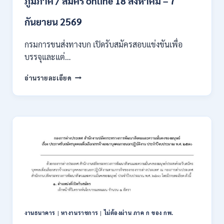
ภูมิภาค / สมัคร online 18 สิงหาคม – 7
/
เงิน
กันยายน 2569
เดือน
18000
กรมการขนส่งทางบก เปิดรับสมัครสอบแข่งขันเพื่อ
/
บรรจุและแต่…
ไม่
ต้อง
กรม
อ่านรายละเอียด
ผ่าน
การ
ภาค
ขนส่ง
ก
ทาง
ของ
บก
กพ.
เปิด
/
รับ
สมัคร
สมัคร
ONLINE
สอบ
3
แข่งขัน
–
เพื่อ
31
บรรจุ
สิงหาคม
และ
2569
แต่ง
งานธนาคาร
|
หางานราชการ
|
ไม่ต้องผ่าน ภาค ก ของ กพ.
ตั้ง