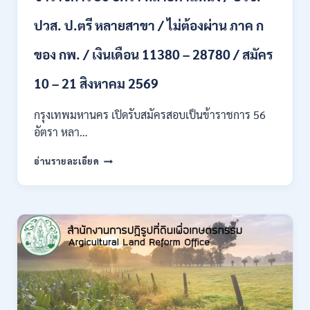
ขึ้น
ปวส. ป.ตรี หลายสาขา / ไม่ต้องผ่าน ภาค ก
ไป
/
ของ กพ. / เงินเดือน 11380 – 28780 / สมัคร
เงิน
เดือน
23,290
10 – 21 สิงหาคม 2569
/
สมัคร
กรุงเทพมหานคร เปิดรับสมัครสอบเป็นข้าราชการ 56
ONLINE
อัตรา หลา…
10
–
กรุงเทพมหานคร
อ่านรายละเอียด
26
เปิด
ส.ค.
รับ
2569
สมัคร
สอบ
เป็น
ข้าราชการ
56
อัตรา
หลาย
ตำแหน่ง
/