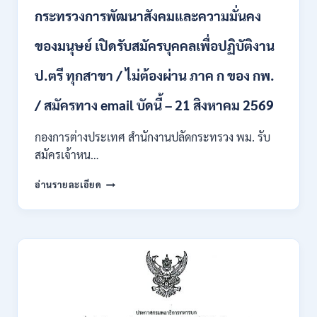
บุคคล
กระทรวงการพัฒนาสังคมและความมั่นคง
เข้า
รับ
ของมนุษย์ เปิดรับสมัครบุคคลเพื่อปฏิบัติงาน
ราชการ
24
อัตรา
ป.ตรี ทุกสาขา / ไม่ต้องผ่าน ภาค ก ของ กพ.
บรรจุ
ส่วน
/ สมัครทาง email บัดนี้ – 21 สิงหาคม 2569
กลาง
และ
กองการต่างประเทศ สำนักงานปลัดกระทรวง พม. รับ
ส่วน
สมัครเจ้าหน…
ภูมิภาค
/
กระทรวง
อ่านรายละเอียด
สมัคร
การ
ONLINE
พัฒนา
18
สังคม
สิงหาคม
และ
–
ความ
7
มั่นคง
กันยายน
ของ
2569
มนุษย์
เปิด