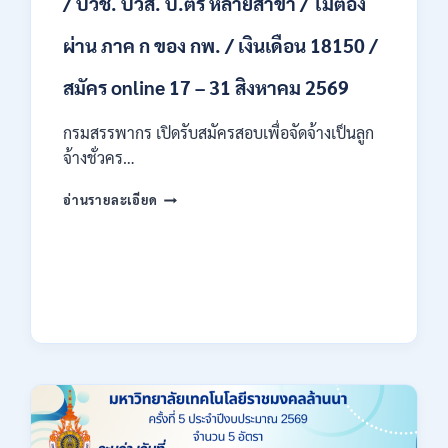
/ ปวช. ปวส. ป.ตรี หลายสาขา / ไม่ต้อง
ผ่าน ภาค ก ของ กพ. / เงินเดือน 18150 /
สมัคร online 17 – 31 สิงหาคม 2569
กรมสรรพากร เปิดรับสมัครสอบเพื่อจัดจ้างเป็นลูก
จ้างชั่วคร…
กรม
อ่านรายละเอียด
สรรพากร
เปิด
รับ
สมัคร
งาน
138
อัตรา
/
ปวช.
ปวส.
ป.ตรี
หลาย