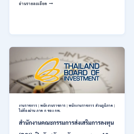
มหาวิทยาลัย
อ่านรายละเอียด
เทคโนโลยี
ราช
มงคล
ล้าน
นา
เชียงใหม่
เปิด
รับ
สมัคร
คัด
เลือก
บุคคล
เพื่อ
จ้าง
เป็น
ลูกจ้าง
ชั่วคราว
งานราชการ
|
พนักงานราชการ
|
พนักงานราชการ ส่วนภูมิภาค
|
หลาย
ไม่ต้องผ่าน ภาค ก ของ กพ.
อัตรา
สำนักงานคณะกรรมการส่งเสริมการลงทุน
/
ป.ตรี
หลาย