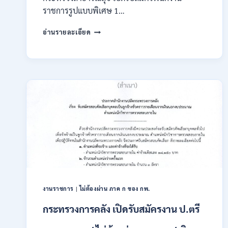
สิงหาคม
ราชการรูปแบบพิเศษ 1…
2569
กระทรวง
อ่านรายละเอียด
สาธารณสุข
เปิด
รับ
สมัคร
พนักงาน
ราชการ
รูป
แบบ
พิเศษ
111
อัตรา
/
ปวส.
และ
ป.ตรี
งานราชการ
|
ไม่ต้องผ่าน ภาค ก ของ กพ.
หลาย
สาขา
กระทรวงการคลัง เปิดรับสมัครงาน ป.ตรี
+
/