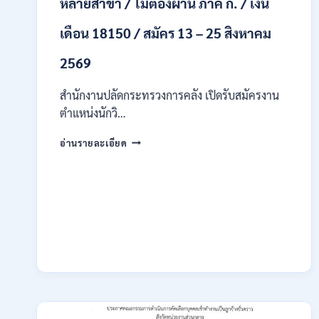
หลายสาขา / ไม่ต้องผ่าน ภาค ก. / เงิน
เงิน
เดือน
เดือน 18150 / สมัคร 13 – 25 สิงหาคม
17700
–
2569
71500
/
ไม่
สำนักงานปลัดกระทรวงการคลัง เปิดรับสมัครงาน
ต้อง
ตำแหน่งนักวิ…
ผ่าน
ภาค
กระทรวง
อ่านรายละเอียด
ก
การ
ของ
คลัง
กพ.
เปิด
/
รับ
สมัคร
สมัคร
ONLINE
งาน
17
ป.ตรี
–
หลาย
28
สาขา
สิงหาคม
/
2569
ไม่
ต้อง