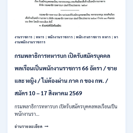
รับ
สมัคร
บุคคล
เพื่อ
ปฏิบัติ
งาน
งานราชการ
|
ทหาร
|
พนักงานราชการ
|
พนักงานราชการ ทหาร
|
หา
ป.ตรี
งานพนักงานราชการ
ทุก
สาขา
กรมพลาธิการทหารบก เปิดรับสมัครบุคคล
/
ไม่
พลเรือนเป็นพนักงานราชการ 66 อัตรา / ชาย
ต้อง
ผ่าน
และ หญิง / ไม่ต้องผ่าน ภาค ก ของ กพ. /
ภาค
ก
ของ
สมัคร 10 – 17 สิงหาคม 2569
กพ.
/
กรมพลาธิการทหารบก เปิดรับสมัครบุคคลพลเรือนเป็น
สมัคร
พนักงานรา…
ทาง
EMAIL
กรม
อ่านรายละเอียด
บัดนี้
พลาธิการ
–