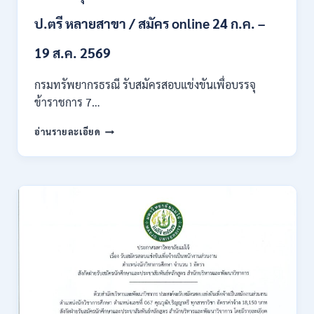
ก
ของ
ป.ตรี หลายสาขา / สมัคร online 24 ก.ค. –
กพ.
/
19 ส.ค. 2569
เงิน
เดือน
กรมทรัพยากรธรณี รับสมัครสอบแข่งขันเพื่อบรรจุ
18150
ข้าราชการ 7…
/
สมัคร
กรม
อ่านรายละเอียด
ONLINE
ทรัพยากรธรณี
17
เปิด
–
รับ
31
สมัคร
สิงหาคม
สอบ
2569
แข่งขัน
เพื่อ
บรรจุ
ข้าราชการ
28
อัตรา
/
ปวส.