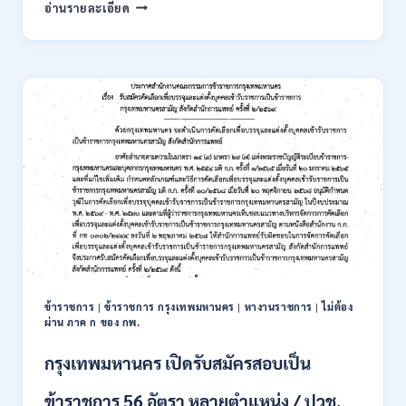
การ
อ่านรายละเอียด
นิคม
อุตสาหกรรม
แห่ง
ประเทศไทย
(กนอ.)
เปิด
รับ
สมัคร
บุคคล
เพื่อ
บรรจุ
เป็น
พนักงาน
รัฐวิสาหกิจ
16
อัตรา
ข้าราชการ
|
ข้าราชการ กรุงเทพมหานคร
|
หางานราชการ
|
ไม่ต้อง
/
ผ่าน ภาค ก ของ กพ.
ป.ตรี
หลา
กรุงเทพมหานคร เปิดรับสมัครสอบเป็น
ส
สาขา
ข้าราชการ 56 อัตรา หลายตำแหน่ง / ปวช.
+