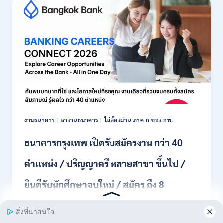
รับ
สมัคร
พนักงาน
ปริญญา
ตรี
ทุก
สาขา
/
ไม่
ต้อง
ผ่าน
ภาค
งานธนาคาร
|
หางานธนาคาร
|
ไม่ต้องผ่าน ภาค ก ของ กพ.
ก
ของ
ธนาคารกรุงเทพ เปิดรับสมัครงาน กว่า 40
กพ.
/
ตำแหน่ง / ปริญญาตรี หลายสาขา ขึ้นไป /
เงิน
เดือน
ยินดีรับนักศึกษาจบใหม่ / สมัคร ถึง 8
18,150
/
สิงหาคม 2569
สมัคร
3