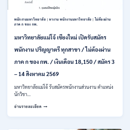
และ
ป.ตรี
หลาย
พนักงานมหาวิทยาลัย
|
หางาน พนักงานมหาวิทยาลัย
|
ไม่ต้องผ่าน
สาขา
ภาค ก ของ กพ.
/
สมัคร
มหาวิทยาลัยแม่โจ้ เชียงใหม่ เปิดรับสมัคร
ONLINE
24
พนักงาน ปริญญาตรี ทุกสาขา / ไม่ต้องผ่าน
ก.ค.
–
ภาค ก ของ กพ. / เงินเดือน 18,150 / สมัคร 3
19
ส.ค.
– 14 สิงหาคม 2569
2569
มหาวิทยาลัยแม่โจ้ รับสมัครพนักงานส่วนงาน ตำแหน่ง
นักวิชา…
มหาวิทยาลัย
อ่านรายละเอียด
แม่
โจ้
เชียงใหม่
เปิด