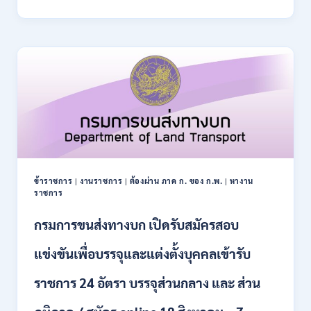
การ
–
ปฏิรูป
21
ที่ดิน
สิงหาคม
เพื่อ
2569
เกษตรกรรม
ส.ป.ก.
เปิด
รับ
สมัคร
บุคคล
เพื่อ
เป็น
พนักงาน
ข้าราชการ
|
งานราชการ
|
ต้องผ่าน ภาค ก. ของ ก.พ.
|
หางาน
กอง
ราชการ
ทุนฯ
หลาย
กรมการขนส่งทางบก เปิดรับสมัครสอบ
อัตรา
/
แข่งขันเพื่อบรรจุและแต่งตั้งบุคคลเข้ารับ
ปวส.
และ
ราชการ 24 อัตรา บรรจุส่วนกลาง และ ส่วน
ป.ตรี
หลาย
สาขา