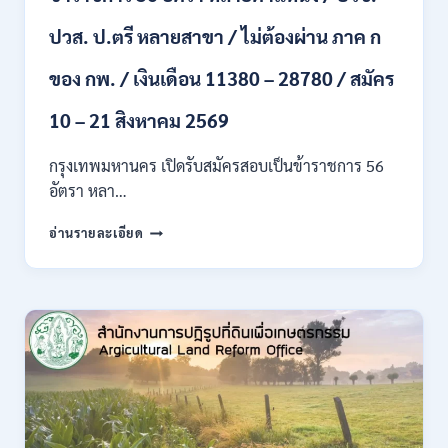
ขึ้น
ปวส. ป.ตรี หลายสาขา / ไม่ต้องผ่าน ภาค ก
ไป
/
ของ กพ. / เงินเดือน 11380 – 28780 / สมัคร
เงิน
เดือน
23,290
10 – 21 สิงหาคม 2569
/
สมัคร
กรุงเทพมหานคร เปิดรับสมัครสอบเป็นข้าราชการ 56
ONLINE
อัตรา หลา…
10
–
กรุงเทพมหานคร
อ่านรายละเอียด
26
เปิด
ส.ค.
รับ
2569
สมัคร
สอบ
เป็น
ข้าราชการ
56
อัตรา
หลาย
ตำแหน่ง
/