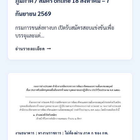
ภูมิภาค / สมัคร online 18 สิงหาคม – 7
/
เงิน
กันยายน 2569
เดือน
18000
กรมการขนส่งทางบก เปิดรับสมัครสอบแข่งขันเพื่อ
/
บรรจุและแต่…
ไม่
ต้อง
กรม
อ่านรายละเอียด
ผ่าน
การ
ภาค
ขนส่ง
ก
ทาง
ของ
บก
กพ.
เปิด
/
รับ
สมัคร
สมัคร
ONLINE
สอบ
3
แข่งขัน
–
เพื่อ
31
บรรจุ
สิงหาคม
และ
2569
แต่ง
งานธนาคาร
|
หางานราชการ
|
ไม่ต้องผ่าน ภาค ก ของ กพ.
ตั้ง