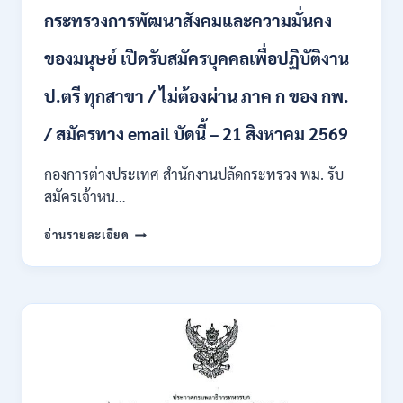
บุคคล
กระทรวงการพัฒนาสังคมและความมั่นคง
เข้า
รับ
ของมนุษย์ เปิดรับสมัครบุคคลเพื่อปฏิบัติงาน
ราชการ
24
อัตรา
ป.ตรี ทุกสาขา / ไม่ต้องผ่าน ภาค ก ของ กพ.
บรรจุ
ส่วน
/ สมัครทาง email บัดนี้ – 21 สิงหาคม 2569
กลาง
และ
กองการต่างประเทศ สำนักงานปลัดกระทรวง พม. รับ
ส่วน
สมัครเจ้าหน…
ภูมิภาค
/
กระทรวง
อ่านรายละเอียด
สมัคร
การ
ONLINE
พัฒนา
18
สังคม
สิงหาคม
และ
–
ความ
7
มั่นคง
กันยายน
ของ
2569
มนุษย์
เปิด