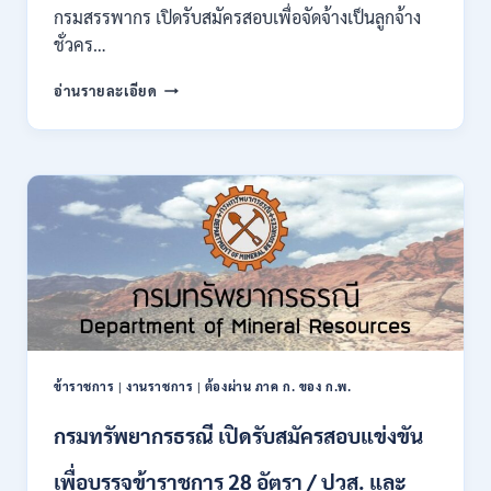
ของ
กรมสรรพากร เปิดรับสมัครสอบเพื่อจัดจ้างเป็นลูกจ้าง
กพ.
ชั่วคร…
/
สมัคร
กรม
อ่านรายละเอียด
10
สรรพากร
–
เปิด
17
รับ
สิงหาคม
สมัคร
2569
งาน
138
อัตรา
/
ปวช.
ปวส.
ป.ตรี
หลาย
สาขา
ข้าราชการ
|
งานราชการ
|
ต้องผ่าน ภาค ก. ของ ก.พ.
/
ไม่
กรมทรัพยากรธรณี เปิดรับสมัครสอบแข่งขัน
ต้อง
ผ่าน
เพื่อบรรจุข้าราชการ 28 อัตรา / ปวส. และ
ภาค