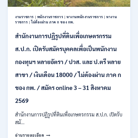
ปวช.
ปวส.
งานราชการ
|
พนักงานราชการ
|
หางานพนักงานราชการ
|
หางาน
ป.ตรี
ราชการ
|
ไม่ต้องผ่าน ภาค ก ของ กพ.
หลาย
สาขา
สำนักงานการปฏิรูปที่ดินเพื่อเกษตรกรรม
/
ไม่
ส.ป.ก. เปิดรับสมัครบุคคลเพื่อเป็นพนักงาน
ต้อง
ผ่าน
กองทุนฯ หลายอัตรา / ปวส. และ ป.ตรี หลาย
ภาค
ก
สาขา / เงินเดือน 18000 / ไม่ต้องผ่าน ภาค ก
ของ
กพ.
/
ของ กพ. / สมัคร online 3 – 31 สิงหาคม
เงิน
เดือน
2569
11380
–
สำนักงานการปฏิรูปที่ดินเพื่อเกษตรกรรม ส.ป.ก. เปิดรับ
28780
สมั…
/
สมัคร
สำนักงาน
อ่านรายละเอียด
10