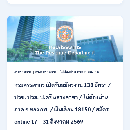
ทหาร
21
บก
สิงหาคม
เปิด
2569
รับ
สมัคร
บุคคล
พลเรือน
เป็น
พนักงาน
ราชการ
66
อัตรา
งานราชการ
|
หางานราชการ
|
ไม่ต้องผ่าน ภาค ก ของ กพ.
/
ชาย
กรมสรรพากร เปิดรับสมัครงาน 138 อัตรา /
และ
หญิง
ปวช. ปวส. ป.ตรี หลายสาขา / ไม่ต้องผ่าน
/
ไม่
ต้อง
ภาค ก ของ กพ. / เงินเดือน 18150 / สมัคร
ผ่าน
ภาค
online 17 – 31 สิงหาคม 2569
ก