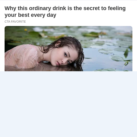
–
ธนาคารกรุงเทพ เปิดรับสมัครงาน BANKING CAREERS
14
CONNECT 2…
สิงหาคม
2569
ธนาคาร
อ่านรายละเอียด
กรุงเทพ
เปิด
รับ
สมัคร
Page
Next
1
2
3
…
5
งาน
กว่า
navigation
Page
40
ตำแหน่ง
/
ปริญญา
ตรี
หลาย
สาขา
ขึ้น
ไป
/
ยินดี
รับ